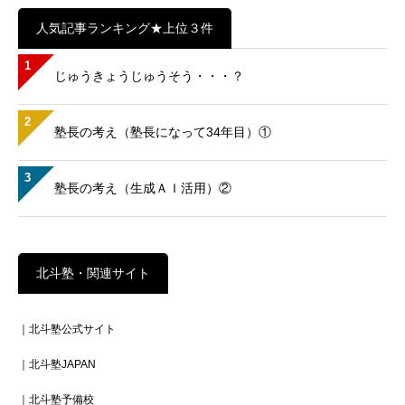
人気記事ランキング★上位３件
1
じゅうきょうじゅうそう・・・？
2
塾長の考え（塾長になって34年目）①
3
塾長の考え（生成ＡＩ活用）②
北斗塾・関連サイト
｜北斗塾公式サイト
｜北斗塾JAPAN
｜北斗塾予備校