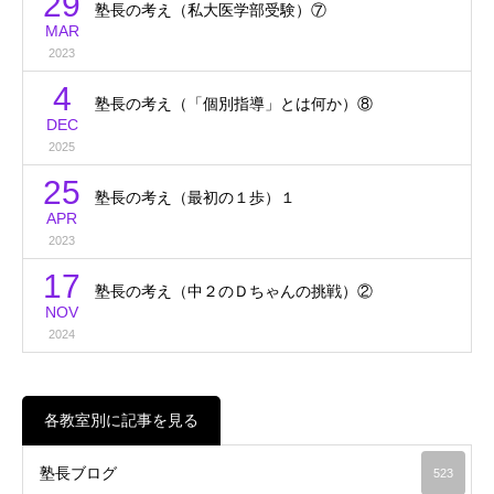
29
塾長の考え（私大医学部受験）⑦
MAR
2023
4
塾長の考え（「個別指導」とは何か）⑧
DEC
2025
25
塾長の考え（最初の１歩）１
APR
2023
17
塾長の考え（中２のＤちゃんの挑戦）②
NOV
2024
各教室別に記事を見る
塾長ブログ
523