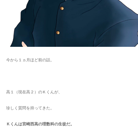
今から１ヵ月ほど前の話。
高１（現在高２）のＫくんが、
珍しく質問を持ってきた。
Ｋくんは宮崎西高の理数科の生徒だ。