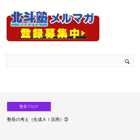
塾長ブログ
塾長の考え（生成ＡＩ活用）③