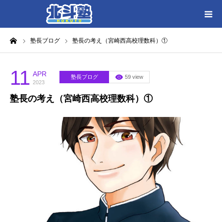
ーム
塾長ブログ
塾長の考え（宮崎西高校理数科）①
HOME
各教室別に記事を見る
11
APR
塾長ブログ
59 view
2023
塾長の考え（宮崎西高校理数科）①
北斗塾／教室一覧
お問い合わせ