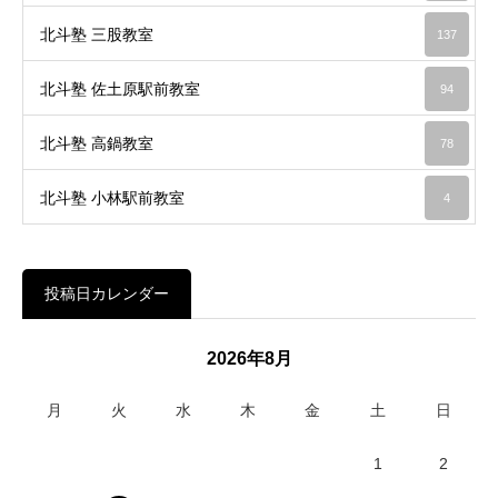
北斗塾 三股教室
137
北斗塾 佐土原駅前教室
94
北斗塾 高鍋教室
78
北斗塾 小林駅前教室
4
投稿日カレンダー
2026年8月
月
火
水
木
金
土
日
1
2