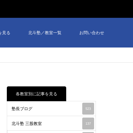
個別
相談
を見る
北斗塾／教室一覧
お問い合わせ
会予
約受
付
中！
各教室別に記事を見る
塾長ブログ
523
北斗塾 三股教室
137