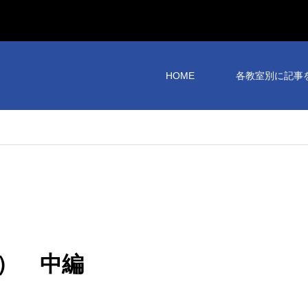
HOME
各教室別に記事
） 中編