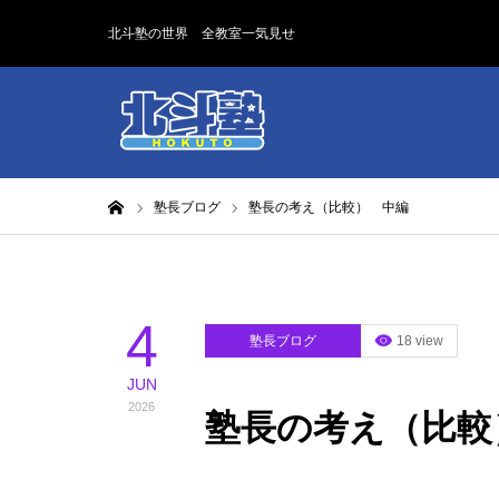
北斗塾の世界 全教室一気見せ
ホーム
塾長ブログ
塾長の考え（比較） 中編
4
塾長ブログ
18 view
JUN
2026
塾長の考え（比較