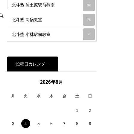
北斗塾 佐土原駅前教室
94
北斗塾 高鍋教室
78
北斗塾 小林駅前教室
4
投稿日カレンダー
2026年8月
月
火
水
木
金
土
日
1
2
3
4
5
6
7
8
9