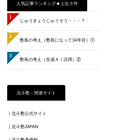
人気記事ランキング★上位３件
1
じゅうきょうじゅうそう・・・？
2
塾長の考え（塾長になって34年目）①
3
塾長の考え（生成ＡＩ活用）②
北斗塾・関連サイト
｜北斗塾公式サイト
｜北斗塾JAPAN
｜北斗塾予備校