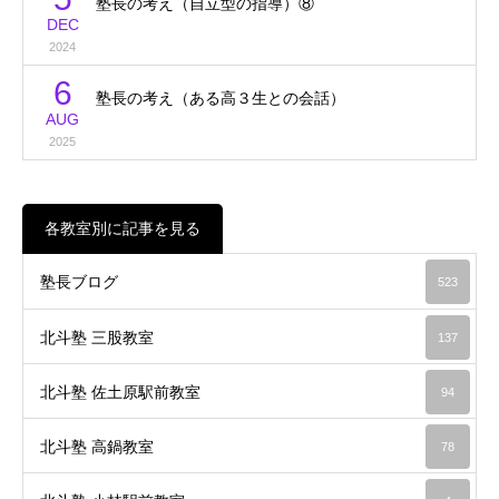
塾長の考え（自立型の指導）⑧
DEC
2024
6
塾長の考え（ある高３生との会話）
AUG
2025
各教室別に記事を見る
塾長ブログ
523
北斗塾 三股教室
137
北斗塾 佐土原駅前教室
94
北斗塾 高鍋教室
78