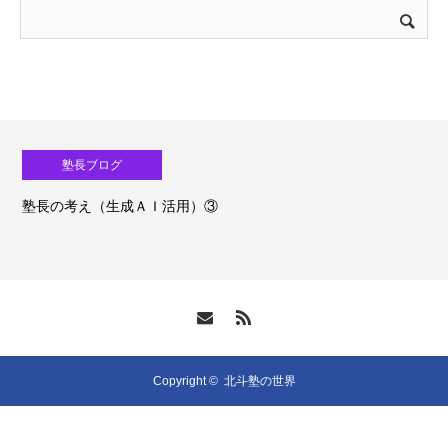
塾長ブログ
塾長の考え（生成ＡＩ活用）③
Copyright ©
北斗塾の世界