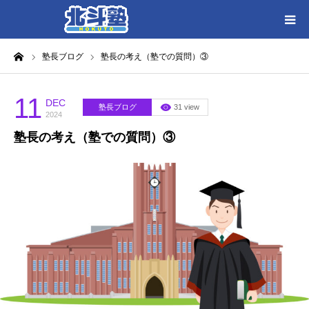
ーム
塾長ブログ
塾長の考え（塾での質問）③
HOME
各教室別に記事を見る
11
DEC
塾長ブログ
31 view
2024
塾長の考え（塾での質問）③
北斗塾／教室一覧
お問い合わせ