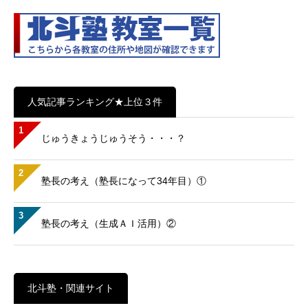
人気記事ランキング★上位３件
1
じゅうきょうじゅうそう・・・？
2
塾長の考え（塾長になって34年目）①
3
塾長の考え（生成ＡＩ活用）②
北斗塾・関連サイト