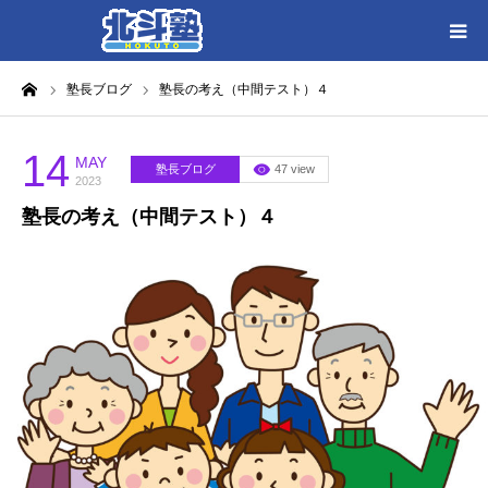
ーム
塾長ブログ
塾長の考え（中間テスト）４
HOME
各教室別に記事を見る
14
MAY
塾長ブログ
47 view
2023
塾長の考え（中間テスト）４
北斗塾／教室一覧
お問い合わせ