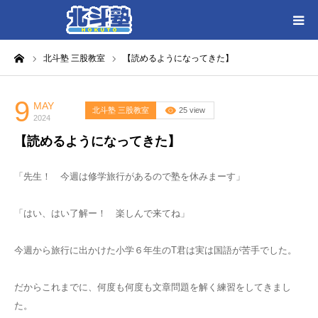
ーム
北斗塾 三股教室
【読めるようになってきた】
HOME
各教室別に記事を見る
9
MAY
北斗塾 三股教室
25 view
2024
【読めるようになってきた】
北斗塾／教室一覧
「先生！ 今週は修学旅行があるので塾を休みまーす」
お問い合わせ
「はい、はい了解ー！ 楽しんで来てね」
今週から旅行に出かけた小学６年生のT君は実は国語が苦手でした。
だからこれまでに、何度も何度も文章問題を解く練習をしてきまし
た。