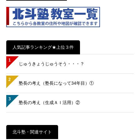
人気記事ランキング★上位３件
1
じゅうきょうじゅうそう・・・？
2
塾長の考え（塾長になって34年目）①
3
塾長の考え（生成ＡＩ活用）②
北斗塾・関連サイト