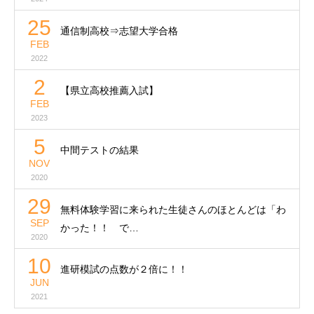
25
通信制高校⇒志望大学合格
FEB
2022
2
【県立高校推薦入試】
FEB
2023
5
中間テストの結果
NOV
2020
29
無料体験学習に来られた生徒さんのほとんどは「わ
SEP
かった！！ で…
2020
10
進研模試の点数が２倍に！！
JUN
2021