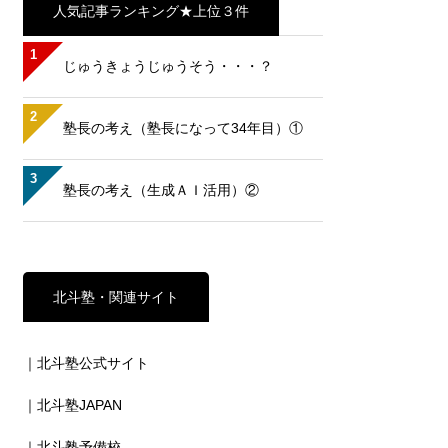
人気記事ランキング★上位３件
1
じゅうきょうじゅうそう・・・？
2
塾長の考え（塾長になって34年目）①
3
塾長の考え（生成ＡＩ活用）②
北斗塾・関連サイト
｜北斗塾公式サイト
｜北斗塾JAPAN
｜北斗塾予備校