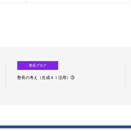
塾長ブログ
塾長の考え（生成ＡＩ活用）②