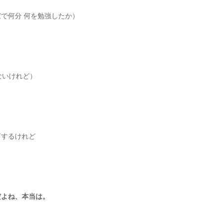
で何分 何を勉強したか）
ないけれど）
言するけれど
だよね、本当は
。