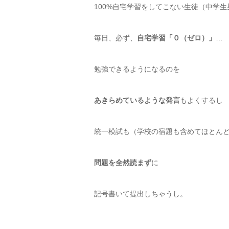
100%自宅学習をしてこない生徒（中学
毎日、必ず、
自宅学習「０（ゼロ）」
…
勉強できるようになるのを
あきらめているような発言
もよくするし
統一模試も（学校の宿題も含めてほとん
問題を全然読まず
に
記号書いて提出しちゃうし。