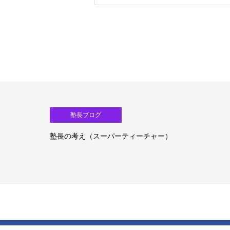
塾長ブログ
塾長の考え（生成ＡＩ活用）③