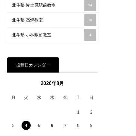
北斗塾 佐土原駅前教室
94
北斗塾 高鍋教室
78
北斗塾 小林駅前教室
4
投稿日カレンダー
2026年8月
月
火
水
木
金
土
日
1
2
3
4
5
6
7
8
9