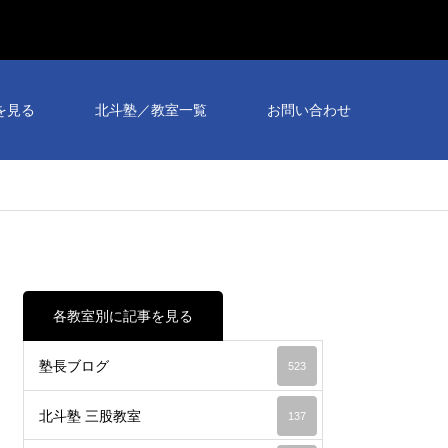
を見る
北斗塾／教室一覧
お問い合わせ
各教室別に記事を見る
塾長ブログ
523
北斗塾 三股教室
137