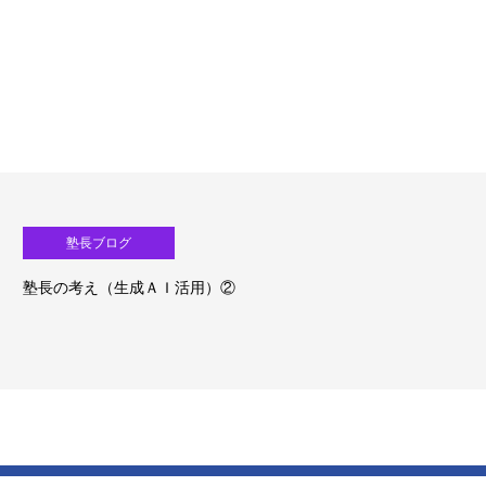
塾長ブログ
塾長の考え（生成ＡＩ活用）①