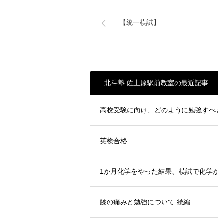
【統一模試】
北斗塾 佐土原駅前教室の最近記事
高校受験に向け、どのように勉強すべ
英検合格
1か月化学をやった結果、模試で化学が
膝の痛みと勉強について 続編