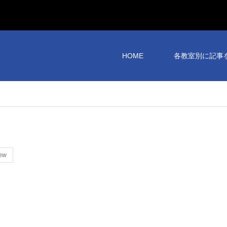
HOME
各教室別に記事
iew