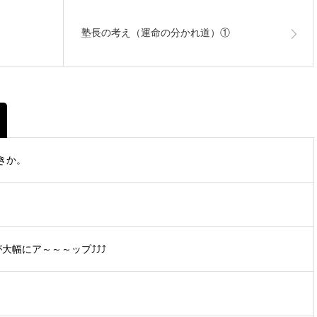
塾長の考え（運命の分かれ道）①
きか。
大幅にア～～～ップ⤴⤴⤴