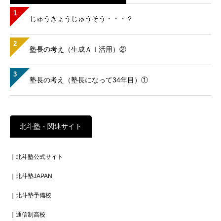
1
じゅうきょうじゅうそう・・・？
2
塾長の考え（生成ＡＩ活用）②
3
塾長の考え（塾長になって34年目）①
北斗塾・関連サイト
｜北斗塾公式サイト
｜北斗塾JAPAN
｜北斗塾予備校
｜通信制高校