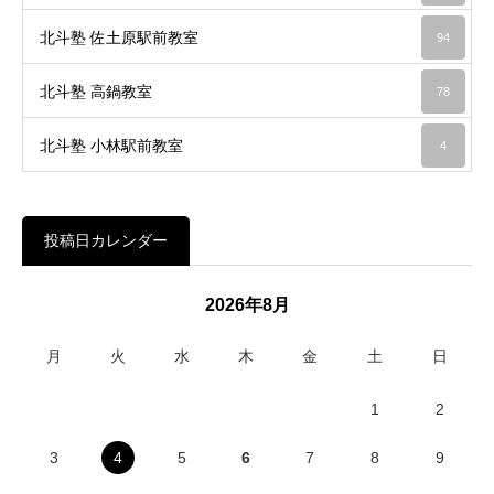
北斗塾 佐土原駅前教室
94
北斗塾 高鍋教室
78
北斗塾 小林駅前教室
4
投稿日カレンダー
2026年8月
月
火
水
木
金
土
日
1
2
3
4
5
6
7
8
9