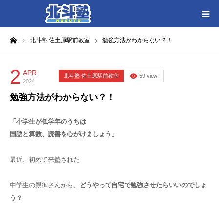
ーム
北斗塾 佐土原駅前教室
勉強方法がわからない？！
HOME
各教室別に記事を見る
2
APR
北斗塾 佐土原駅前教室
59 view
2024
勉強方法がわからない？！
北斗塾／教室一覧
「小学生が低学年のうちは
お問い合わせ
国語と算数、読書を心がけましょう」
最近、初めて来塾された
中学生の親御さんから、
どうやって自宅で勉強させたらいいのでしょ
う？