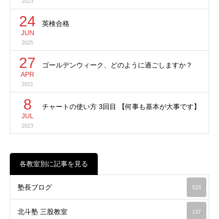
2023
24
英検合格
JUN
2025
27
ゴールデンウィーク、どのように過ごしますか？
APR
2021
8
チャートの使い方 3回目 【何事も基本が大事です】
JUL
2023
各教室別に記事を見る
塾長ブログ
523
北斗塾 三股教室
137