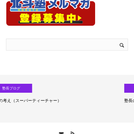
塾長ブログ
塾長の考え（生成ＡＩ活用）③