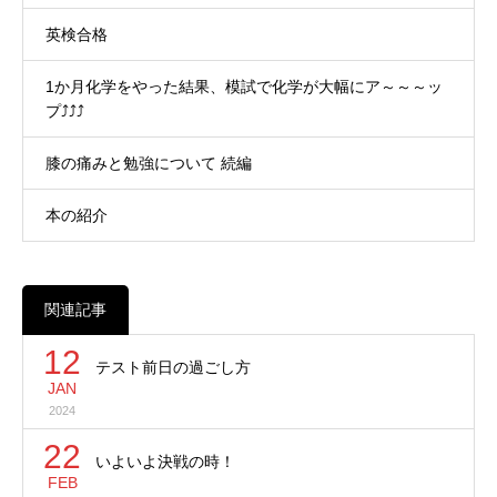
英検合格
1か月化学をやった結果、模試で化学が大幅にア～～～ッ
プ⤴⤴⤴
膝の痛みと勉強について 続編
本の紹介
関連記事
12
テスト前日の過ごし方
JAN
2024
22
いよいよ決戦の時！
FEB