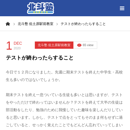
ーム
北斗塾 佐土原駅前教室
テストが終わったらすること
HOME
各教室別に記事を見る
1
DEC
北斗塾 佐土原駅前教室
65 view
2020
テストが終わったらすること
北斗塾／教室一覧
今日で１２月になりました。先週に期末テストを終えた中学生・高校
お問い合わせ
生も多いのではないでしょうか。
期末テストを終え一息ついている生徒も多いとは思いますが、テスト
をやっただけで終わってはいませんか？テストを終えて大半の生徒は
部活動をしたり、勉強のために我慢していた趣味を楽しんだりしてい
ると思います。しかし、テストで点をとってもそのまま何もせずに過
ごしていると、せっかく覚えたことでもどんどん忘れていってしまい