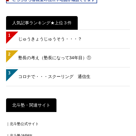
人気記事ランキング★上位３件
1
じゅうきょうじゅうそう・・・？
2
塾長の考え（塾長になって34年目）①
3
コロナで・・・スクーリング 通信生
北斗塾・関連サイト
｜北斗塾公式サイト
｜北斗塾JAPAN