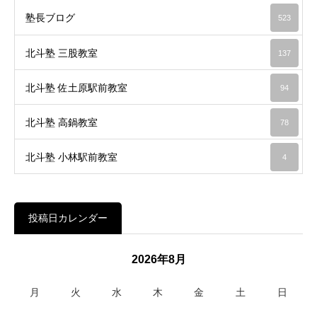
塾長ブログ
523
北斗塾 三股教室
137
北斗塾 佐土原駅前教室
94
北斗塾 高鍋教室
78
北斗塾 小林駅前教室
4
投稿日カレンダー
2026年8月
月
火
水
木
金
土
日