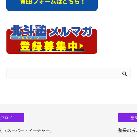
塾長ブログ
塾長の考え（生成ＡＩ活用）③