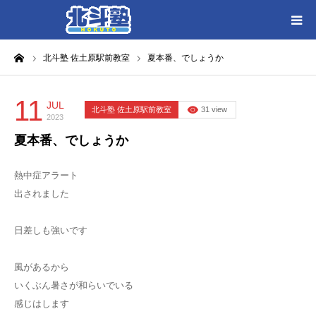
ーム
北斗塾 佐土原駅前教室
夏本番、でしょうか
HOME
各教室別に記事を見る
11
JUL
北斗塾 佐土原駅前教室
31 view
2023
夏本番、でしょうか
北斗塾／教室一覧
熱中症アラート
お問い合わせ
出されました
日差しも強いです
風があるから
いくぶん暑さが和らいでいる
感じはします