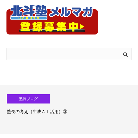
塾長ブログ
塾長の考え（生成ＡＩ活用）③