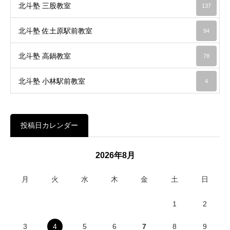
北斗塾 三股教室
137
北斗塾 佐土原駅前教室
94
北斗塾 高鍋教室
78
北斗塾 小林駅前教室
4
投稿日カレンダー
2026年8月
月
火
水
木
金
土
日
1
2
3
4
5
6
7
8
9