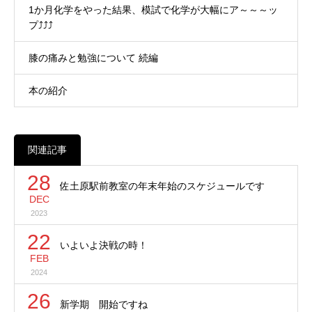
1か月化学をやった結果、模試で化学が大幅にア～～～ッ
プ⤴⤴⤴
膝の痛みと勉強について 続編
本の紹介
関連記事
28
佐土原駅前教室の年末年始のスケジュールです
DEC
2023
22
いよいよ決戦の時！
FEB
2024
26
新学期 開始ですね