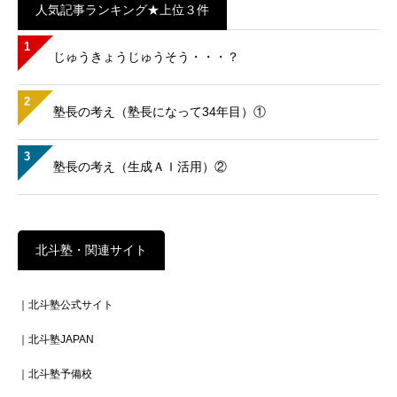
人気記事ランキング★上位３件
1
じゅうきょうじゅうそう・・・？
2
塾長の考え（塾長になって34年目）①
3
塾長の考え（生成ＡＩ活用）②
北斗塾・関連サイト
｜北斗塾公式サイト
｜北斗塾JAPAN
｜北斗塾予備校