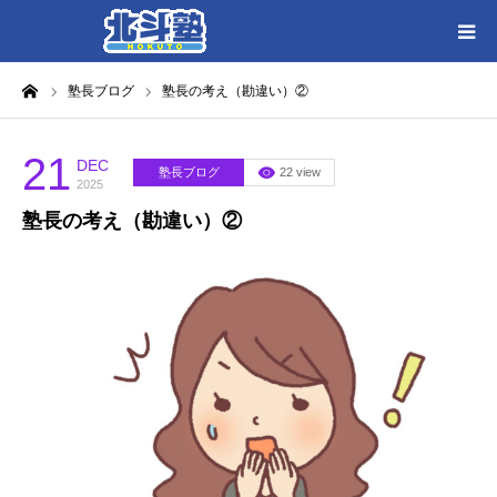
ーム
塾長ブログ
塾長の考え（勘違い）②
HOME
各教室別に記事を見る
21
DEC
塾長ブログ
22 view
2025
塾長の考え（勘違い）②
北斗塾／教室一覧
お問い合わせ