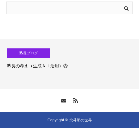
塾長ブログ
塾長の考え（生成ＡＩ活用）③
Copyright ©
北斗塾の世界