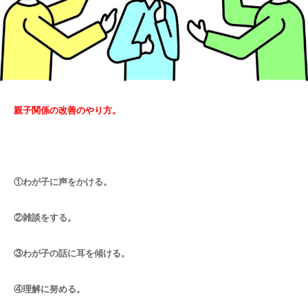
親子関係の改善のやり方。
①
わが子に声をかける。
②
雑談をする。
③
わが子の話に耳を傾ける。
④
理解に努める。