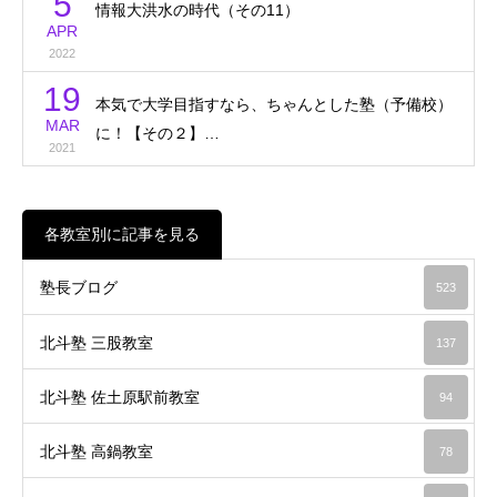
5
情報大洪水の時代（その11）
APR
2022
19
本気で大学目指すなら、ちゃんとした塾（予備校）
MAR
に！【その２】…
2021
各教室別に記事を見る
塾長ブログ
523
北斗塾 三股教室
137
北斗塾 佐土原駅前教室
94
北斗塾 高鍋教室
78