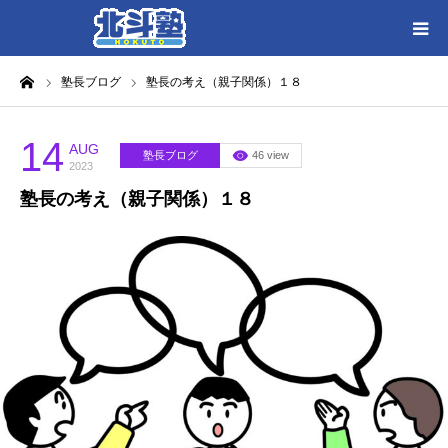
ーム
塾長ブログ
塾長の考え（親子関係）１８
HOME
各教室別に記事を見る
14
AUG
塾長ブログ
46 view
2023
塾長の考え（親子関係）１８
北斗塾／教室一覧
お問い合わせ