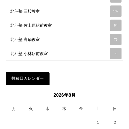
北斗塾 三股教室
137
北斗塾 佐土原駅前教室
94
北斗塾 高鍋教室
78
北斗塾 小林駅前教室
4
投稿日カレンダー
2026年8月
月
火
水
木
金
土
日
1
2