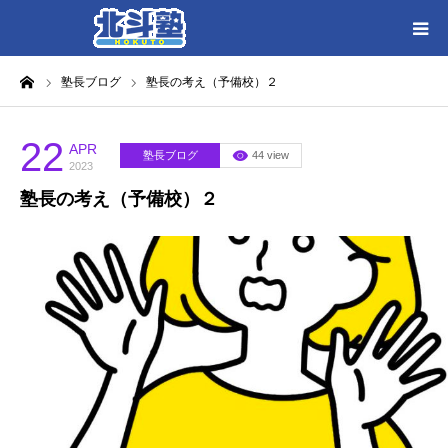
ーム
塾長ブログ
塾長の考え（予備校）２
HOME
各教室別に記事を見る
22
APR
塾長ブログ
44 view
2023
塾長の考え（予備校）２
北斗塾／教室一覧
お問い合わせ