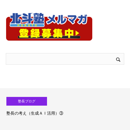
塾長ブログ
塾長の考え（生成ＡＩ活用）③