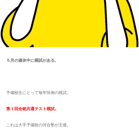
５月の連休中に模試がある。
予備校生にとって毎年恒例の模試。
第１回全統共通テスト模試。
これは大手予備校の河合塾が主催。