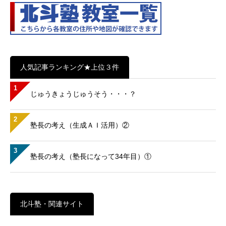
人気記事ランキング★上位３件
1
じゅうきょうじゅうそう・・・？
2
塾長の考え（生成ＡＩ活用）②
3
塾長の考え（塾長になって34年目）①
北斗塾・関連サイト