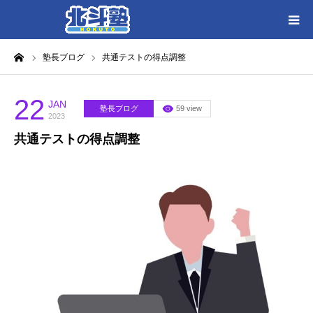
ーム
塾長ブログ
共通テストの得点調整
HOME
各教室別に記事を見る
22
JAN
塾長ブログ
59 view
2023
共通テストの得点調整
北斗塾／教室一覧
お問い合わせ