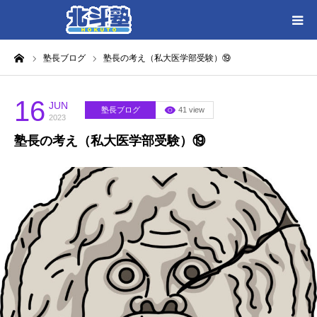
ーム
塾長ブログ
塾長の考え（私大医学部受験）⑲
HOME
各教室別に記事を見る
16
JUN
塾長ブログ
41 view
2023
塾長の考え（私大医学部受験）⑲
北斗塾／教室一覧
お問い合わせ