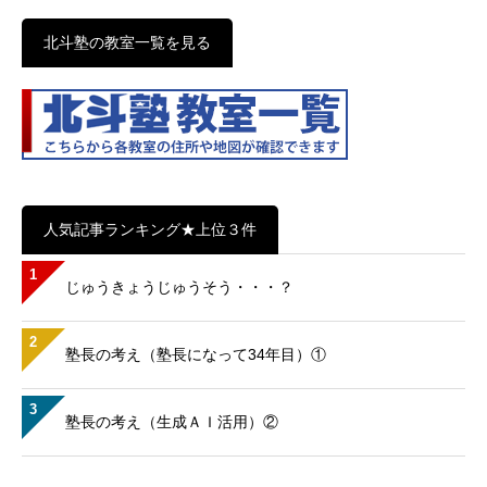
北斗塾の教室一覧を見る
人気記事ランキング★上位３件
1
じゅうきょうじゅうそう・・・？
2
塾長の考え（塾長になって34年目）①
3
塾長の考え（生成ＡＩ活用）②