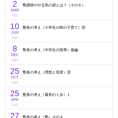
2
塾講師のやる気の源とは？（その６）
MAR
2023
10
塾長の考え（小学生の時の子育て）⑤
JUN
2026
8
塾長の考え（中学生の指導）後編
DEC
2025
25
塾長の考え（理想と現実）③
OCT
2024
25
塾長の考え（最初の１歩）１
APR
2023
27
塾長の考え（塾）その４