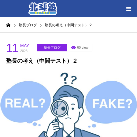
ーム
塾長ブログ
塾長の考え（中間テスト）２
HOME
各教室別に記事を見る
11
MAY
塾長ブログ
60 view
2023
塾長の考え（中間テスト）２
北斗塾／教室一覧
お問い合わせ