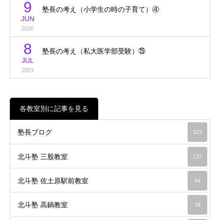
9
塾長の考え（小学生の時の子育て）④
JUN
2026
8
塾長の考え（私大医学部受験）㉕
JUL
2023
各教室別に記事を見る
塾長ブログ
523
北斗塾 三股教室
137
北斗塾 佐土原駅前教室
94
北斗塾 高鍋教室
78