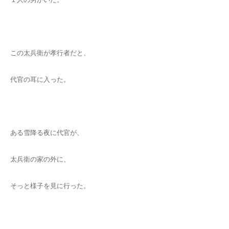
この太兵衛が孝行者だと、
代官の耳に入った。
ある雪降る夜に代官が、
太兵衛の家の外に、
そっと様子を見に行った。