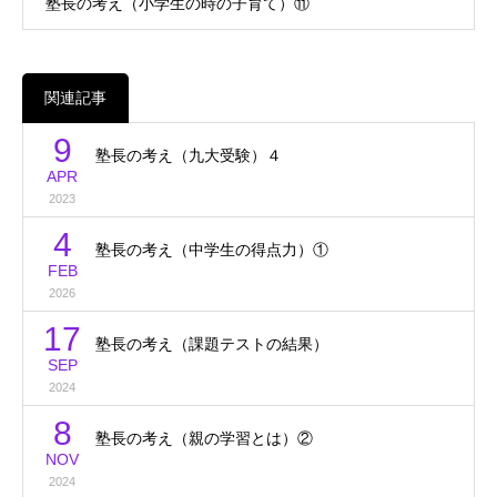
塾長の考え（小学生の時の子育て）⑪
関連記事
9
塾長の考え（九大受験）４
APR
2023
4
塾長の考え（中学生の得点力）①
FEB
2026
17
塾長の考え（課題テストの結果）
SEP
2024
8
塾長の考え（親の学習とは）②
NOV
2024