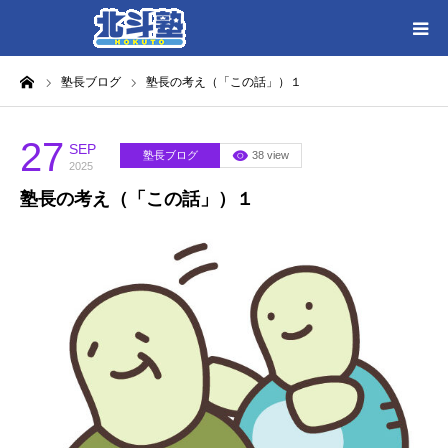
ーム
塾長ブログ
塾長の考え（「この話」）１
HOME
各教室別に記事を見る
27
SEP
塾長ブログ
38 view
2025
塾長の考え（「この話」）１
北斗塾／教室一覧
お問い合わせ