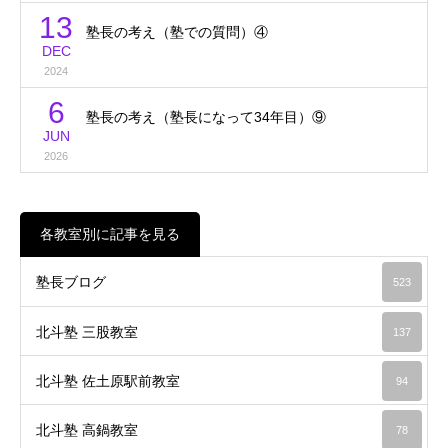
13
塾長の考え（塾での質問）④
DEC
2024
6
塾長の考え（塾長になって34年目）⑨
JUN
2026
各教室別に記事を見る
塾長ブログ
523
北斗塾 三股教室
137
北斗塾 佐土原駅前教室
94
北斗塾 高鍋教室
78