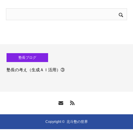
塾長ブログ
塾長の考え（生成ＡＩ活用）③
Copyright ©
北斗塾の世界