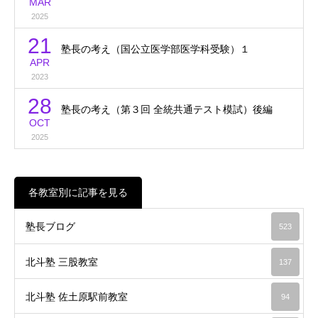
MAR
2025
21
塾長の考え（国公立医学部医学科受験）１
APR
2023
28
塾長の考え（第３回 全統共通テスト模試）後編
OCT
2025
各教室別に記事を見る
塾長ブログ
523
北斗塾 三股教室
137
北斗塾 佐土原駅前教室
94