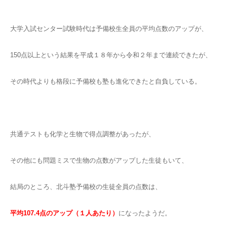
大学入試センター試験時代は予備校生全員の平均点数のアップが、
150点以上という結果を平成１８年から令和２年まで連続できたが、
その時代よりも格段に予備校も塾も進化できたと自負している。
共通テストも化学と生物で得点調整があったが、
その他にも問題ミスで生物の点数がアップした生徒もいて、
結局のところ、北斗塾予備校の生徒全員の点数は、
平均107.4点のアップ（１人あたり）
になったようだ。