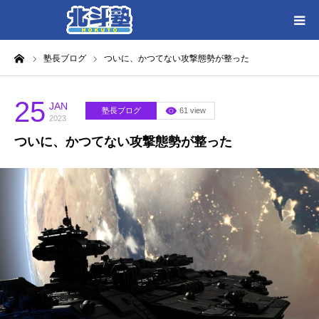
ーム
塾長ブログ
ついに、かつてない攻撃態勢が整った
HOME
各教室別に記事を見る
25
JAN
塾長ブログ
61 view
2023
ついに、かつてない攻撃態勢が整った
北斗塾／教室一覧
お問い合わせ