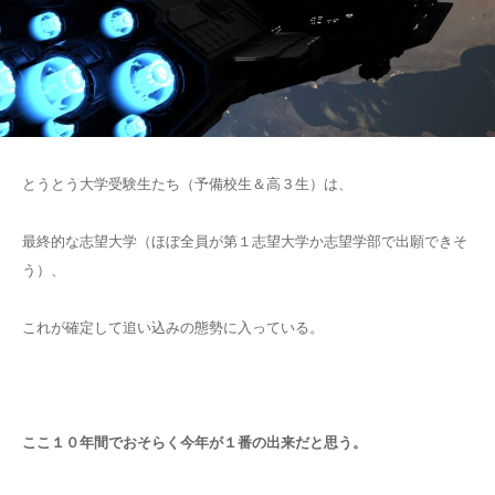
とうとう大学受験生たち（予備校生＆高３生）は、
最終的な志望大学（ほぼ全員が第１志望大学か志望学部で出願できそ
う）、
これが確定して追い込みの態勢に入っている。
ここ１０年間でおそらく今年が１番の出来だと思う。