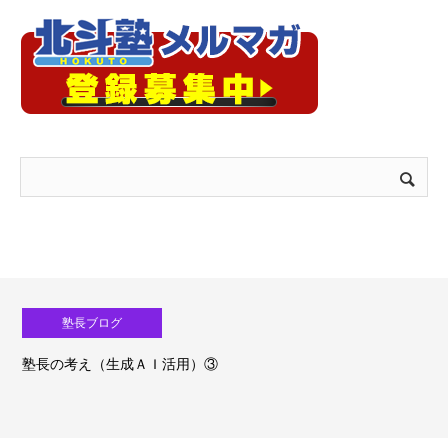
塾長ブログ
塾長の考え（生成ＡＩ活用）③