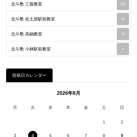
北斗塾 三股教室
137
北斗塾 佐土原駅前教室
94
北斗塾 高鍋教室
78
北斗塾 小林駅前教室
4
投稿日カレンダー
2026年8月
月
火
水
木
金
土
日
1
2
3
4
5
6
7
8
9