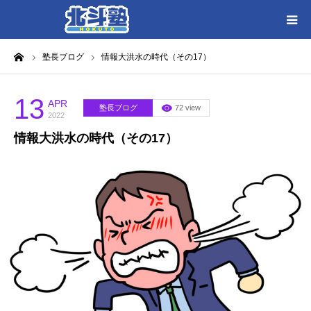
ーム
塾長ブログ
情報大洪水の時代（その17）
HOME
各教室別に記事を見る
13
APR
塾長ブログ
72 view
2022
情報大洪水の時代（その17）
北斗塾／教室一覧
お問い合わせ