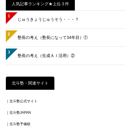
人気記事ランキング★上位３件
1
じゅうきょうじゅうそう・・・？
2
塾長の考え（塾長になって34年目）①
3
塾長の考え（生成ＡＩ活用）②
北斗塾・関連サイト
｜北斗塾公式サイト
｜北斗塾JAPAN
｜北斗塾予備校