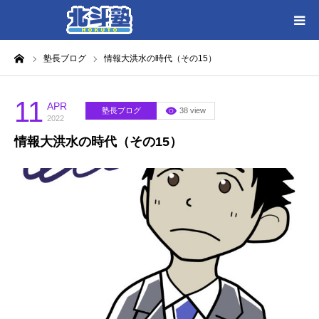
ーム
塾長ブログ
情報大洪水の時代（その15）
HOME
各教室別に記事を見る
11
APR
塾長ブログ
38 view
2022
情報大洪水の時代（その15）
北斗塾／教室一覧
お問い合わせ