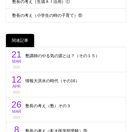
塾長の考え（生成ＡＩ活用）①
塾長の考え（小学生の時の子育て）⑪
関連記事
21
塾講師のやる気の源とは？（その１５）
MAR
2023
12
情報大洪水の時代（その16）
APR
2022
26
塾長の考え（塾）その３
MAR
2023
8
塾長の考え（私大医学部受験）⑨