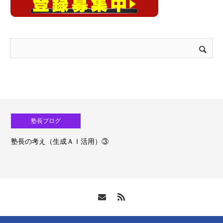
塾長ブログ
塾長の考え（生成ＡＩ活用）③