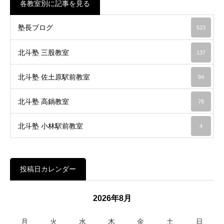
各教室別に記事を見る
塾長ブログ
523
北斗塾 三股教室
137
北斗塾 佐土原駅前教室
94
北斗塾 高鍋教室
78
北斗塾 小林駅前教室
4
投稿日カレンダー
2026年8月
月
火
水
木
金
土
日