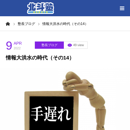
ーム
塾長ブログ
情報大洪水の時代（その14）
HOME
各教室別に記事を見る
9
APR
塾長ブログ
49 view
2022
情報大洪水の時代（その14）
北斗塾／教室一覧
お問い合わせ