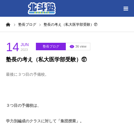
ーム
塾長ブログ
塾長の考え（私大医学部受験）⑰
HOME
各教室別に記事を見る
14
JUN
塾長ブログ
36 view
2023
塾長の考え（私大医学部受験）⑰
北斗塾／教室一覧
最後に３つ目の予備校。
お問い合わせ
３つ目の予備校は、
学力別編成のクラスに対して「集団授業」。