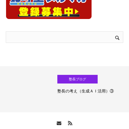
塾長ブログ
塾長の考え（生成ＡＩ活用）③