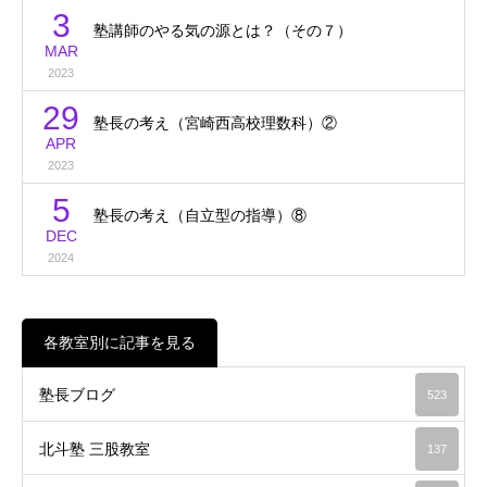
3
塾講師のやる気の源とは？（その７）
MAR
2023
29
塾長の考え（宮崎西高校理数科）②
APR
2023
5
塾長の考え（自立型の指導）⑧
DEC
2024
各教室別に記事を見る
塾長ブログ
523
北斗塾 三股教室
137