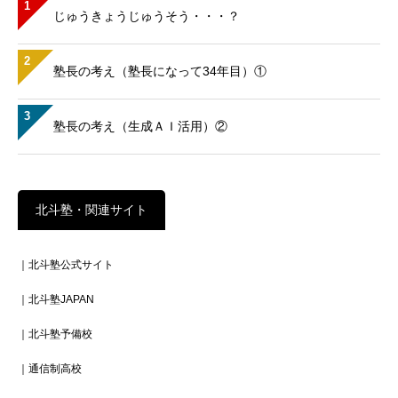
1
じゅうきょうじゅうそう・・・？
2
塾長の考え（塾長になって34年目）①
3
塾長の考え（生成ＡＩ活用）②
北斗塾・関連サイト
｜北斗塾公式サイト
｜北斗塾JAPAN
｜北斗塾予備校
｜通信制高校