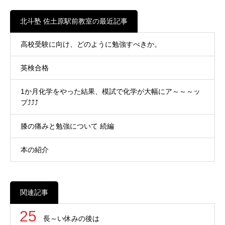
北斗塾 佐土原駅前教室の最近記事
高校受験に向け、どのように勉強すべきか。
英検合格
1か月化学をやった結果、模試で化学が大幅にア～～～ッ
プ⤴⤴⤴
膝の痛みと勉強について 続編
本の紹介
関連記事
25
長～い休みの後は