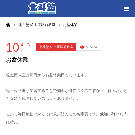
ーム
北斗塾 佐土原駅前教室
お盆休業
HOME
各教室別に記事を見る
10
AUG
北斗塾 佐土原駅前教室
60 view
2021
お盆休業
北斗塾／教室一覧
佐土原教室は明日からお盆休業日となります。
お問い合わせ
毎日繰り返し学習することで知識が身につくのですから、休みだから
となにも勉強しないのはよくありません。
しかし毎日勉強ばかりでは息が詰まるのも事実です。勉強が嫌いな人
は特に。