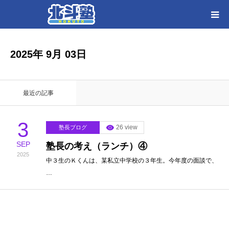
HOME
2025年 9月 03日
各教室別に記事を見る
最近の記事
北斗塾／教室一覧
3
26 view
塾長ブログ
お問い合わせ
SEP
塾長の考え（ランチ）④
2025
中３生のＫくんは、某私立中学校の３年生。今年度の面談で、
…