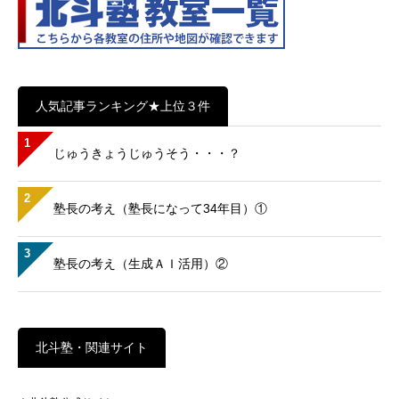
人気記事ランキング★上位３件
1
じゅうきょうじゅうそう・・・？
2
塾長の考え（塾長になって34年目）①
3
塾長の考え（生成ＡＩ活用）②
北斗塾・関連サイト