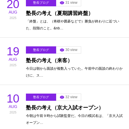
20
31 view
塾長ブログ
AUG
塾長の考え（夏期講習終盤）
2025
「終盤」とは、（将棋や囲碁などで）勝負が終わりに近づい
た、段階のこと。&nb…
19
30 view
塾長ブログ
AUG
塾長の考え（来客）
2025
今日は朝から面談が複数入っていた。午前中の面談の終わりか
けに、ス…
10
32 view
塾長ブログ
AUG
塾長の考え（京大入試オープン）
2025
今朝は午前９時から試験監督だ。今日の模試名は、「京大入試
オープン…