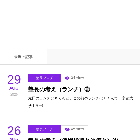
HOME
2025年 8月
各教室別に記事を見る
最近の記事
北斗塾／教室一覧
29
34 view
塾長ブログ
お問い合わせ
AUG
塾長の考え（ランチ）②
2025
先日のランチはＫくんと。この前のランチはＦくんで、京都大
学工学部…
26
45 view
塾長ブログ
AUG