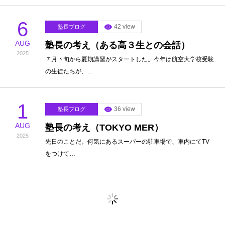
6
42 view
塾長ブログ
AUG
塾長の考え（ある高３生との会話）
2025
７月下旬から夏期講習がスタートした。今年は航空大学校受験
の生徒たちが、…
1
36 view
塾長ブログ
AUG
塾長の考え（TOKYO MER）
2025
先日のことだ。何気にあるスーパーの駐車場で、車内にてTV
をつけて…