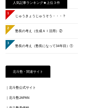
人気記事ランキング★上位３件
1
じゅうきょうじゅうそう・・・？
2
塾長の考え（生成ＡＩ活用）②
3
塾長の考え（塾長になって34年目）①
北斗塾・関連サイト
｜北斗塾公式サイト
｜北斗塾JAPAN
｜北斗塾予備校