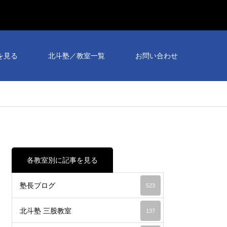
を見る
北斗塾／教室一覧
お問い合わせ
各教室別に記事を見る
塾長ブログ
523
北斗塾 三股教室
137