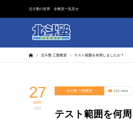
北斗塾の世界 全教室一気見せ
ホーム
北斗塾 三股教室
テスト範囲を何周しましたか？
27
北斗塾 三股教室
141 view
MAY
2021
テスト範囲を何周