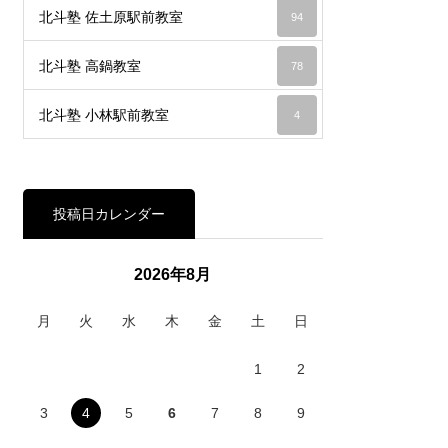
北斗塾 佐土原駅前教室
94
北斗塾 高鍋教室
78
北斗塾 小林駅前教室
4
投稿日カレンダー
2026年8月
月
火
水
木
金
土
日
1
2
3
4
5
6
7
8
9