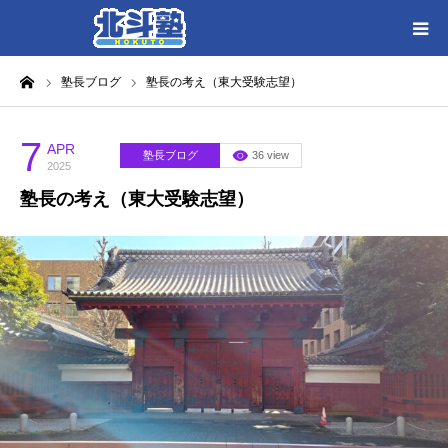
ーム
塾長ブログ
塾長の考え（東大受験志望）
HOME
各教室別に記事を見る
7
APR
塾長ブログ
36 view
2025
塾長の考え（東大受験志望）
北斗塾／教室一覧
お問い合わせ