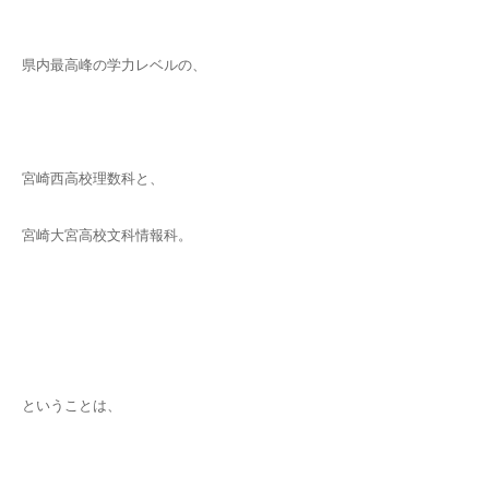
県内最高峰の学力レベルの、
宮崎西高校理数科と、
宮崎大宮高校文科情報科。
ということは、