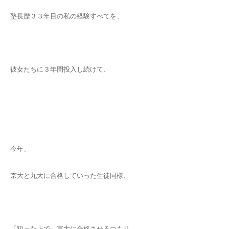
塾長歴３３年目の私の経験すべてを、
彼女たちに３年間投入し続けて、
今年、
京大と九大に合格していった生徒同様、
「狙った上で」東大に合格させるつもり。