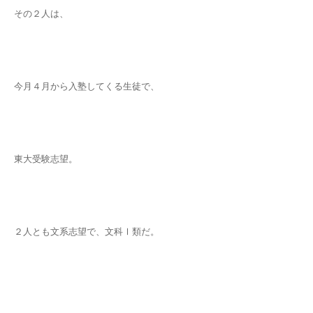
その２人は、
今月４月から入塾してくる生徒で、
東大受験志望。
２人とも文系志望で、文科Ⅰ類だ。