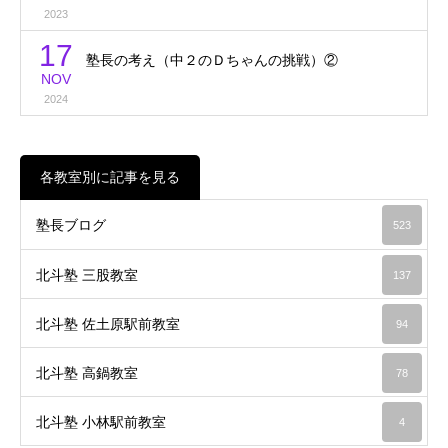
2023
17
塾長の考え（中２のＤちゃんの挑戦）②
NOV
2024
各教室別に記事を見る
塾長ブログ
523
北斗塾 三股教室
137
北斗塾 佐土原駅前教室
94
北斗塾 高鍋教室
78
北斗塾 小林駅前教室
4