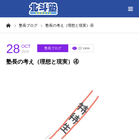
ーム
塾長ブログ
塾長の考え（理想と現実）④
HOME
各教室別に記事を見る
28
OCT
塾長ブログ
22 view
2024
塾長の考え（理想と現実）④
北斗塾／教室一覧
お問い合わせ