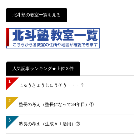
北斗塾の教室一覧を見る
人気記事ランキング★上位３件
1
じゅうきょうじゅうそう・・・？
2
塾長の考え（塾長になって34年目）①
3
塾長の考え（生成ＡＩ活用）②