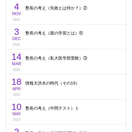
4
塾長の考え（失敗とは何か？）②
NOV
2024
3
塾長の考え（親の学習とは）⑪
DEC
2024
14
塾長の考え（私大医学部受験）③
MAR
2023
18
情報大洪水の時代（その19）
APR
2022
10
塾長の考え（中間テスト）１
MAY
2023
2