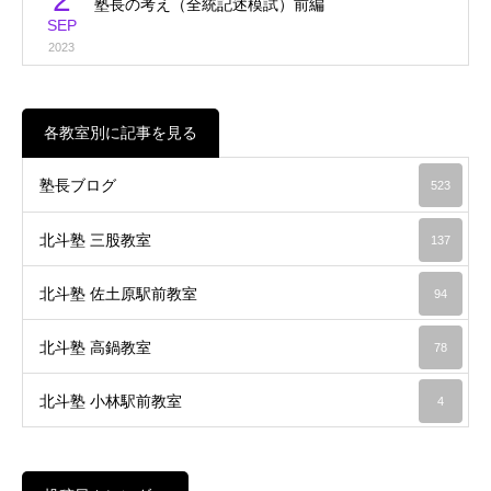
塾長の考え（全統記述模試）前編
SEP
2023
各教室別に記事を見る
塾長ブログ
523
北斗塾 三股教室
137
北斗塾 佐土原駅前教室
94
北斗塾 高鍋教室
78
北斗塾 小林駅前教室
4