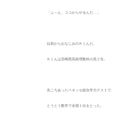
「ふ～ん、ココからやるんだ…」
以前からおなじみのＫくんだ。
Ｋくんは宮崎西高校理数科の高２生。
先ごろあったベネッセ総合学力テストで
とうとう数学で全国１位をとった。