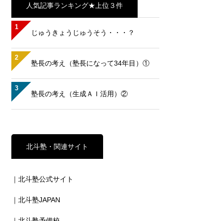
人気記事ランキング★上位３件
1
じゅうきょうじゅうそう・・・？
2
塾長の考え（塾長になって34年目）①
3
塾長の考え（生成ＡＩ活用）②
北斗塾・関連サイト
｜北斗塾公式サイト
｜北斗塾JAPAN
｜北斗塾予備校