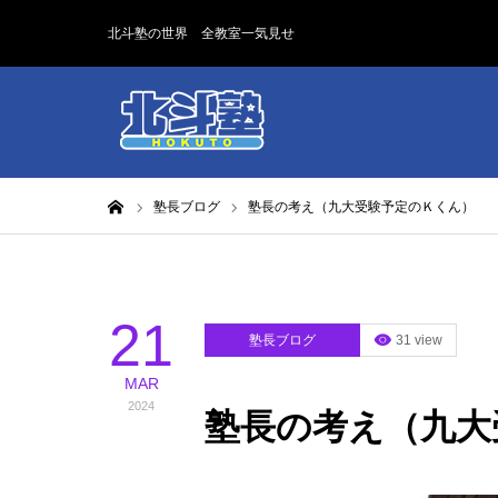
北斗塾の世界 全教室一気見せ
ホーム
塾長ブログ
塾長の考え（九大受験予定のＫくん）
21
塾長ブログ
31 view
MAR
2024
塾長の考え（九大