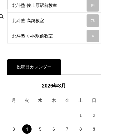
北斗塾 佐土原駅前教室
94
北斗塾 高鍋教室
78
北斗塾 小林駅前教室
4
投稿日カレンダー
2026年8月
月
火
水
木
金
土
日
1
2
3
4
5
6
7
8
9