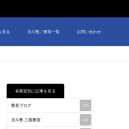
個別
相談
を見る
北斗塾／教室一覧
お問い合わせ
会予
約受
付
中！
各教室別に記事を見る
塾長ブログ
523
北斗塾 三股教室
137