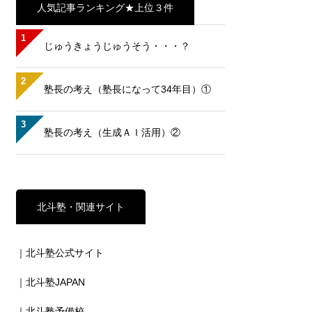
人気記事ランキング★上位３件
1
じゅうきょうじゅうそう・・・？
2
塾長の考え（塾長になって34年目）①
3
塾長の考え（生成ＡＩ活用）②
北斗塾・関連サイト
｜北斗塾公式サイト
｜北斗塾JAPAN
｜北斗塾予備校