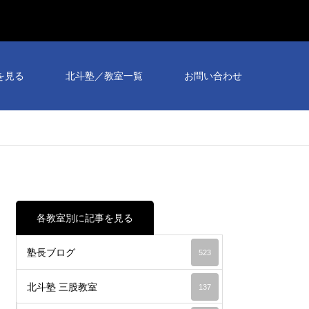
個別
相談
を見る
北斗塾／教室一覧
お問い合わせ
会予
約受
付
中！
各教室別に記事を見る
塾長ブログ
523
北斗塾 三股教室
137