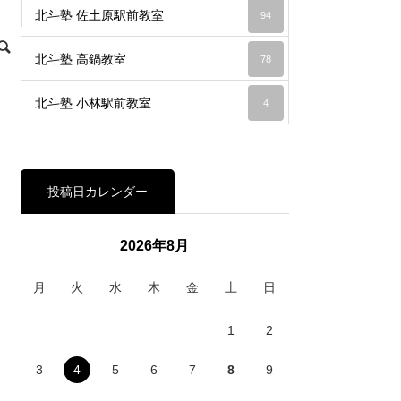
北斗塾 佐土原駅前教室
94
北斗塾 高鍋教室
78
北斗塾 小林駅前教室
4
投稿日カレンダー
2026年8月
月
火
水
木
金
土
日
1
2
3
4
5
6
7
8
9