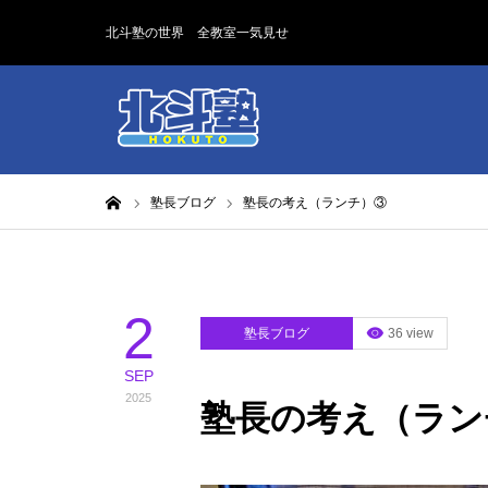
北斗塾の世界 全教室一気見せ
ホーム
塾長ブログ
塾長の考え（ランチ）③
2
塾長ブログ
36 view
SEP
2025
塾長の考え（ラン