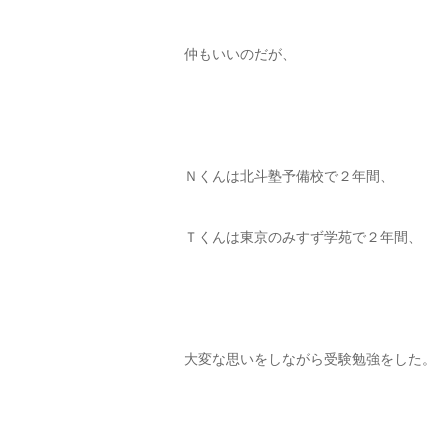
仲もいいのだが、
Ｎくんは北斗塾予備校で２年間、
Ｔくんは東京のみすず学苑で２年間、
大変な思いをしながら受験勉強をした。