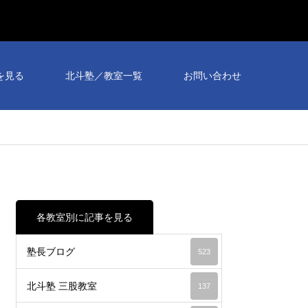
を見る
北斗塾／教室一覧
お問い合わせ
各教室別に記事を見る
塾長ブログ
523
北斗塾 三股教室
137