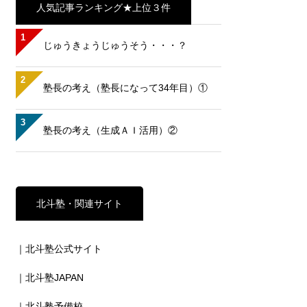
人気記事ランキング★上位３件
1
じゅうきょうじゅうそう・・・？
2
塾長の考え（塾長になって34年目）①
3
塾長の考え（生成ＡＩ活用）②
北斗塾・関連サイト
｜北斗塾公式サイト
｜北斗塾JAPAN
｜北斗塾予備校