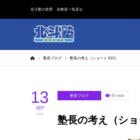
北斗塾の世界 全教室一気見せ
ホーム
塾長ブログ
塾長の考え（ショート 610）
13
塾長ブログ
45 view
SEP
2023
塾長の考え（ショー