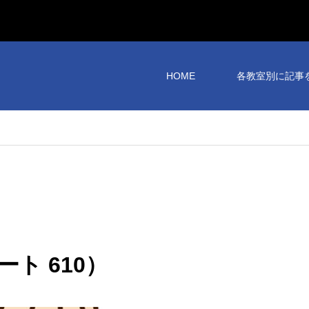
HOME
各教室別に記事
ト 610）