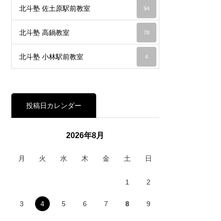
北斗塾 佐土原駅前教室
94
北斗塾 高鍋教室
78
北斗塾 小林駅前教室
4
投稿日カレンダー
2026年8月
月
火
水
木
金
土
日
1
2
3
4
5
6
7
8
9