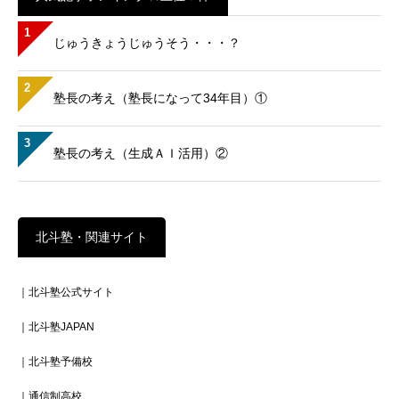
1
じゅうきょうじゅうそう・・・？
2
塾長の考え（塾長になって34年目）①
3
塾長の考え（生成ＡＩ活用）②
北斗塾・関連サイト
｜北斗塾公式サイト
｜北斗塾JAPAN
｜北斗塾予備校
｜通信制高校