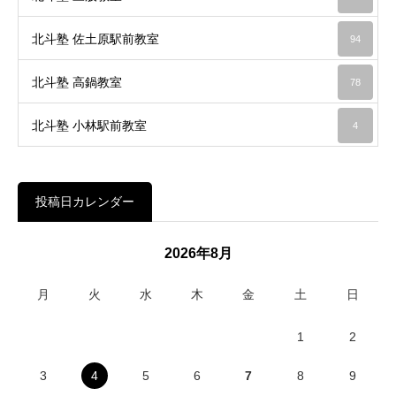
北斗塾 佐土原駅前教室
94
北斗塾 高鍋教室
78
北斗塾 小林駅前教室
4
投稿日カレンダー
2026年8月
月
火
水
木
金
土
日
1
2
3
4
5
6
7
8
9