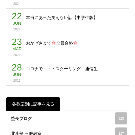
2024
22
本当にあった笑えない話【中学生版】
JUN
2024
23
おかげさまで
全員合格
MAR
2021
28
コロナで・・・スクーリング 通信生
JUN
2021
各教室別に記事を見る
塾長ブログ
523
北斗塾 三股教室
137