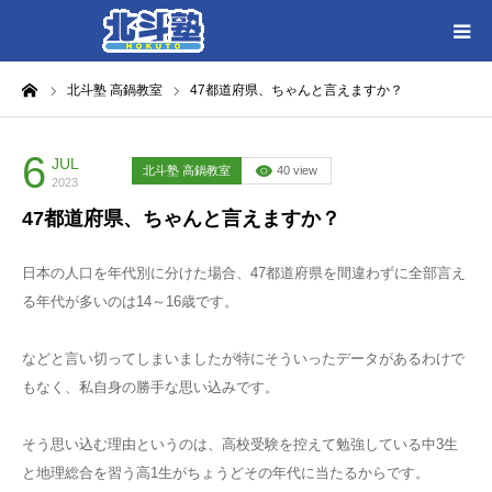
ーム
北斗塾 高鍋教室
47都道府県、ちゃんと言えますか？
HOME
各教室別に記事を見る
6
JUL
北斗塾 高鍋教室
40 view
2023
47都道府県、ちゃんと言えますか？
北斗塾／教室一覧
日本の人口を年代別に分けた場合、47都道府県を間違わずに全部言え
お問い合わせ
る年代が多いのは14～16歳です。
などと言い切ってしまいましたが特にそういったデータがあるわけで
もなく、私自身の勝手な思い込みです。
そう思い込む理由というのは、高校受験を控えて勉強している中3生
と地理総合を習う高1生がちょうどその年代に当たるからです。