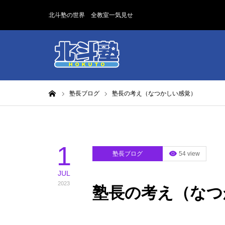
北斗塾の世界 全教室一気見せ
ホーム
塾長ブログ
塾長の考え（なつかしい感覚）
1
塾長ブログ
54 view
JUL
2023
塾長の考え（なつ