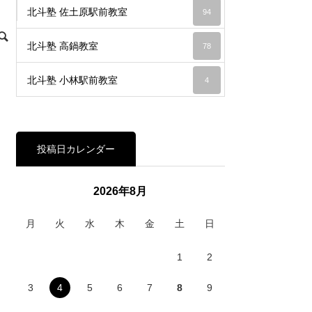
北斗塾 佐土原駅前教室
94
北斗塾 高鍋教室
78
北斗塾 小林駅前教室
4
投稿日カレンダー
2026年8月
月
火
水
木
金
土
日
1
2
3
4
5
6
7
8
9