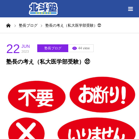
ーム
塾長ブログ
塾長の考え（私大医学部受験）㉒
HOME
各教室別に記事を見る
22
JUN
塾長ブログ
44 view
2023
塾長の考え（私大医学部受験）㉒
北斗塾／教室一覧
お問い合わせ