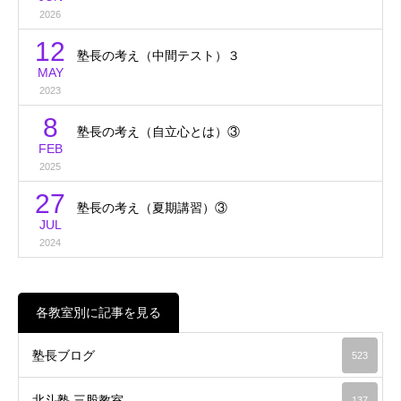
2026
12
塾長の考え（中間テスト）３
MAY
2023
8
塾長の考え（自立心とは）③
FEB
2025
27
塾長の考え（夏期講習）③
JUL
2024
各教室別に記事を見る
塾長ブログ
523
北斗塾 三股教室
137