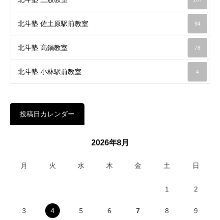
北斗塾 佐土原駅前教室
94
北斗塾 高鍋教室
78
北斗塾 小林駅前教室
4
投稿日カレンダー
2026年8月
月
火
水
木
金
土
日
1
2
3
4
5
6
7
8
9