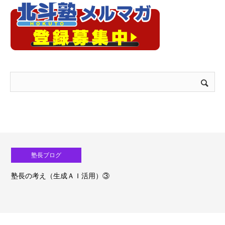
塾長ブログ
塾長の考え（生成ＡＩ活用）③