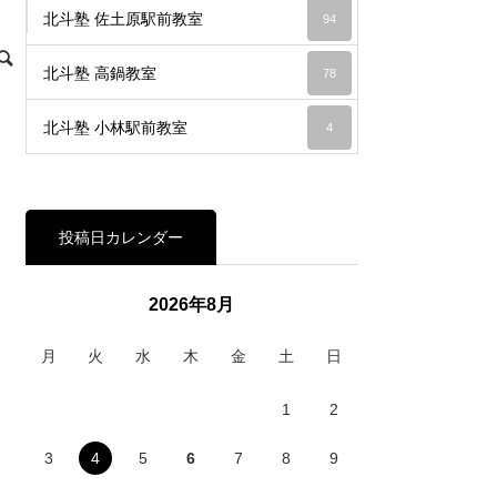
北斗塾 佐土原駅前教室
94
北斗塾 高鍋教室
78
北斗塾 小林駅前教室
4
投稿日カレンダー
2026年8月
月
火
水
木
金
土
日
1
2
3
4
5
6
7
8
9