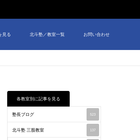
個別
相談
を見る
北斗塾／教室一覧
お問い合わせ
会予
約受
付
中！
各教室別に記事を見る
塾長ブログ
523
北斗塾 三股教室
137