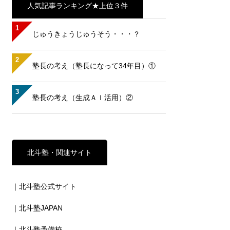
人気記事ランキング★上位３件
1
じゅうきょうじゅうそう・・・？
2
塾長の考え（塾長になって34年目）①
3
塾長の考え（生成ＡＩ活用）②
北斗塾・関連サイト
｜北斗塾公式サイト
｜北斗塾JAPAN
｜北斗塾予備校