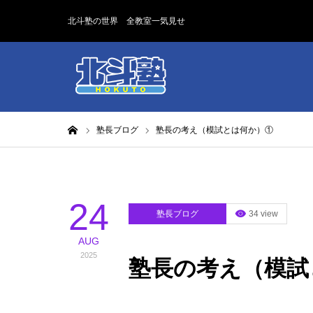
北斗塾の世界 全教室一気見せ
ホーム
塾長ブログ
塾長の考え（模試とは何か）①
24
塾長ブログ
34 view
AUG
2025
塾長の考え（模試