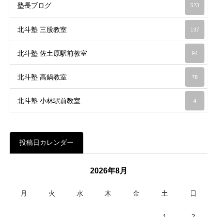
塾長ブログ
523
北斗塾 三股教室
137
北斗塾 佐土原駅前教室
94
北斗塾 高鍋教室
78
北斗塾 小林駅前教室
4
投稿日カレンダー
2026年8月
月
火
水
木
金
土
日
1
2