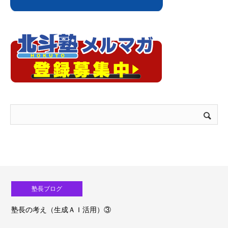
塾長ブログ
塾長の考え（生成ＡＩ活用）③