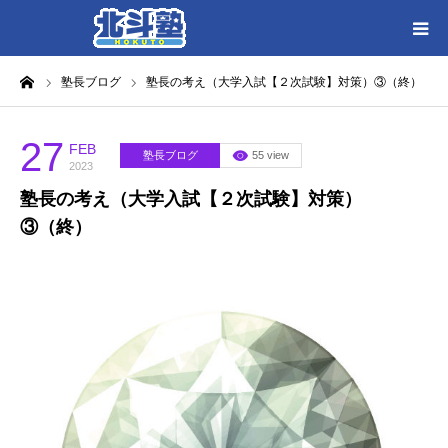
ーム
塾長ブログ
塾長の考え（大学入試【２次試験】対策）③（終）
HOME
各教室別に記事を見る
27
FEB
塾長ブログ
55 view
2023
塾長の考え（大学入試【２次試験】対策）
北斗塾／教室一覧
③（終）
お問い合わせ