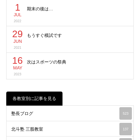
1
期末の後は…
JUL
2022
29
もうすぐ模試です
JUN
2021
16
次はスポーツの祭典
MAY
2023
各教室別に記事を見る
塾長ブログ
523
北斗塾 三股教室
137