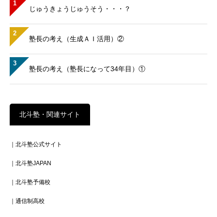
1
じゅうきょうじゅうそう・・・？
2
塾長の考え（生成ＡＩ活用）②
3
塾長の考え（塾長になって34年目）①
北斗塾・関連サイト
｜北斗塾公式サイト
｜北斗塾JAPAN
｜北斗塾予備校
｜通信制高校