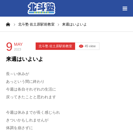
ーム
北斗塾 佐土原駅前教室
来週はいよいよ
HOME
各教室別に記事を見る
9
MAY
北斗塾 佐土原駅前教室
45 view
2023
来週はいよいよ
北斗塾／教室一覧
長～い休みが
お問い合わせ
あっという間に終わり
今週は各自それぞれの生活に
戻ってきたことと思われます
今週は休みまでが長く感じられ
きついかもしれませんが
体調を崩さずに