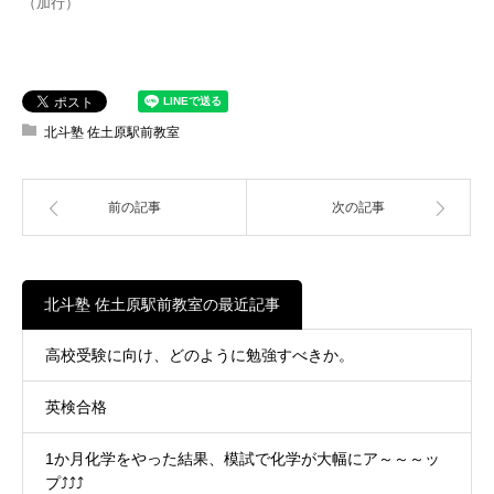
（加行）
北斗塾 佐土原駅前教室
前の記事
次の記事
北斗塾 佐土原駅前教室の最近記事
高校受験に向け、どのように勉強すべきか。
英検合格
1か月化学をやった結果、模試で化学が大幅にア～～～ッ
プ⤴⤴⤴