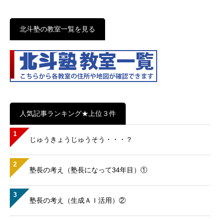
北斗塾の教室一覧を見る
人気記事ランキング★上位３件
1
じゅうきょうじゅうそう・・・？
2
塾長の考え（塾長になって34年目）①
3
塾長の考え（生成ＡＩ活用）②