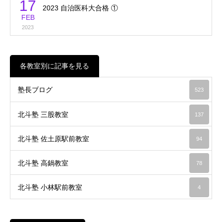
17
2023 自治医科大合格 ①
FEB
2023
各教室別に記事を見る
塾長ブログ
523
北斗塾 三股教室
137
北斗塾 佐土原駅前教室
94
北斗塾 高鍋教室
78
北斗塾 小林駅前教室
4