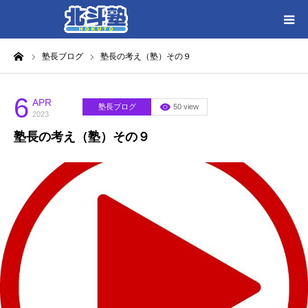
ーム
塾長ブログ
塾長の考え（塾）その９
HOME
各教室別に記事を見る
6
APR
塾長ブログ
50 view
2023
塾長の考え（塾）その９
北斗塾／教室一覧
お問い合わせ