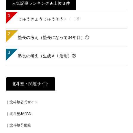
人気記事ランキング★上位３件
1
じゅうきょうじゅうそう・・・？
2
塾長の考え（塾長になって34年目）①
3
塾長の考え（生成ＡＩ活用）②
北斗塾・関連サイト
｜北斗塾公式サイト
｜北斗塾JAPAN
｜北斗塾予備校