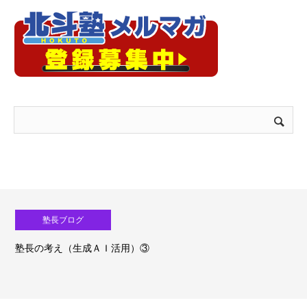
塾長ブログ
塾長の考え（生成ＡＩ活用）③