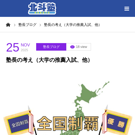
ーム
塾長ブログ
塾長の考え（大学の推薦入試、他）
HOME
各教室別に記事を見る
25
NOV
塾長ブログ
18 view
2025
塾長の考え（大学の推薦入試、他）
北斗塾／教室一覧
お問い合わせ