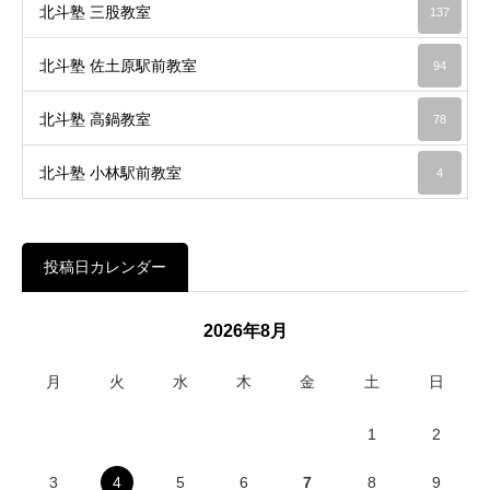
北斗塾 三股教室
137
北斗塾 佐土原駅前教室
94
北斗塾 高鍋教室
78
北斗塾 小林駅前教室
4
投稿日カレンダー
2026年8月
月
火
水
木
金
土
日
1
2
3
4
5
6
7
8
9