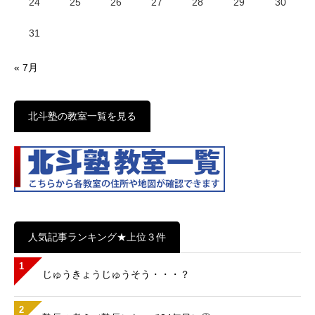
24
25
26
27
28
29
30
31
« 7月
北斗塾の教室一覧を見る
人気記事ランキング★上位３件
1
じゅうきょうじゅうそう・・・？
2