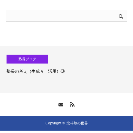
塾長ブログ
塾長の考え（生成ＡＩ活用）③
Copyright ©
北斗塾の世界