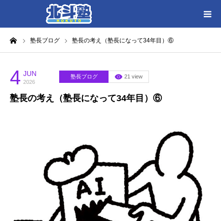
ーム
塾長ブログ
塾長の考え（塾長になって34年目）⑥
HOME
各教室別に記事を見る
4
JUN
塾長ブログ
21 view
2026
塾長の考え（塾長になって34年目）⑥
北斗塾／教室一覧
お問い合わせ