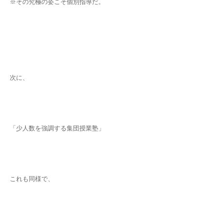
※その究極の姿こそ個別指導だ。
次に、
「少人数を強調する集団授業塾」
これも同様で、