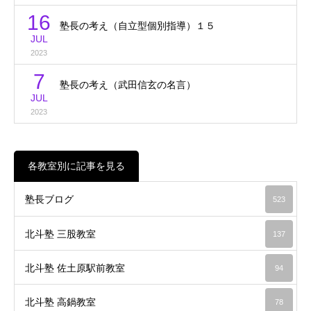
16
塾長の考え（自立型個別指導）１５
JUL
2023
7
塾長の考え（武田信玄の名言）
JUL
2023
各教室別に記事を見る
塾長ブログ
523
北斗塾 三股教室
137
北斗塾 佐土原駅前教室
94
北斗塾 高鍋教室
78