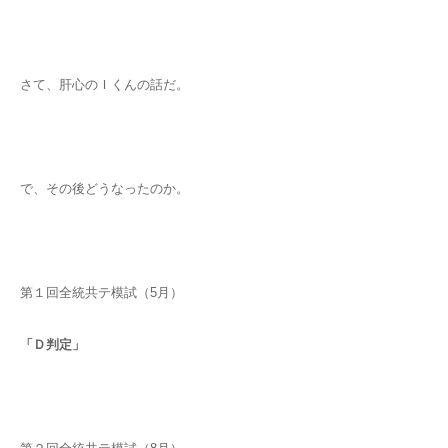
さて、肝心のＩくんの話だ。
で、その後どうなったのか。
第１回全統共テ模試（5月）
「Ｄ判定」