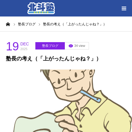
ーム
塾長ブログ
塾長の考え（「上がったんじゃね？」）
HOME
各教室別に記事を見る
19
DEC
塾長ブログ
34 view
2025
塾長の考え（「上がったんじゃね？」）
北斗塾／教室一覧
お問い合わせ