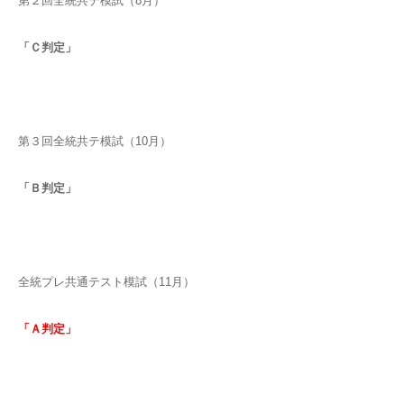
第２回全統共テ模試（8月）
「Ｃ判定」
第３回全統共テ模試（10月）
「Ｂ判定」
全統プレ共通テスト模試（11月）
「Ａ判定」