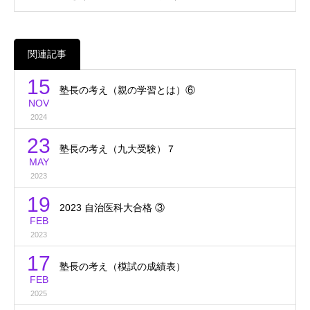
関連記事
15
塾長の考え（親の学習とは）⑥
NOV
2024
23
塾長の考え（九大受験）７
MAY
2023
19
2023 自治医科大合格 ③
FEB
2023
17
塾長の考え（模試の成績表）
FEB
2025