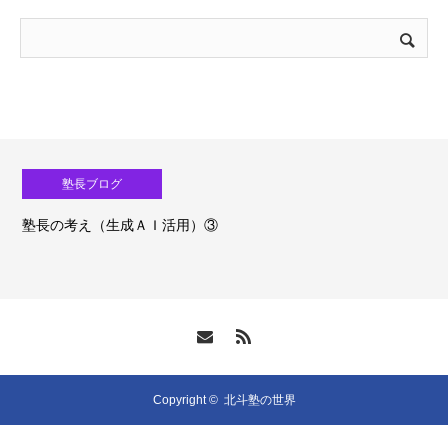
塾長ブログ
塾長の考え（生成ＡＩ活用）③
Copyright ©
北斗塾の世界