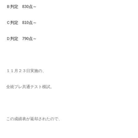
Ｂ判定 830点～
Ｃ判定 810点～
Ｄ判定 790点～
１１月２３日実施の、
全統プレ共通テスト模試。
この成績表が返却されたので、