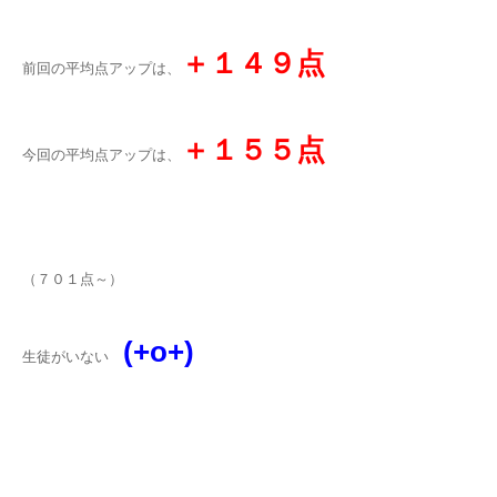
＋１４９点
前回の平均点アップは、
＋１５５点
今回の平均点アップは、
（７０１点～）
(+o+)
生徒がいない