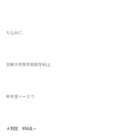
ちなみに、
宮崎大学医学部医学科は、
昨年度ベースで、
Ａ判定 850点～