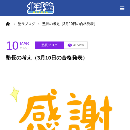
ーム
塾長ブログ
塾長の考え（3月10日の合格発表）
HOME
各教室別に記事を見る
10
MAR
塾長ブログ
41 view
2025
塾長の考え（3月10日の合格発表）
北斗塾／教室一覧
お問い合わせ