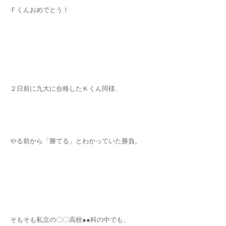
Ｆくんおめでとう！
２日前に九大に合格したＫくん同様、
やる前から「勝てる」とわかっていた勝負。
そもそも私立の〇〇高校●●科の中でも、