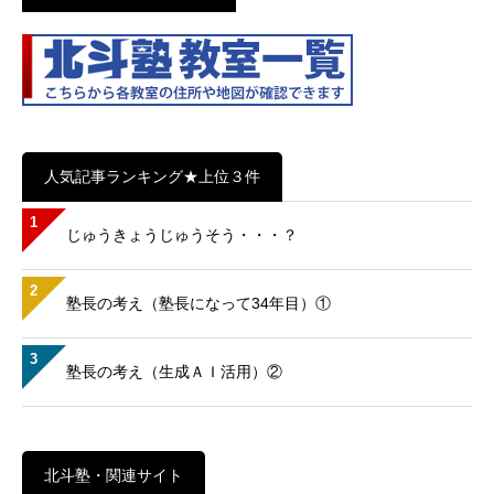
人気記事ランキング★上位３件
1
じゅうきょうじゅうそう・・・？
2
塾長の考え（塾長になって34年目）①
3
塾長の考え（生成ＡＩ活用）②
北斗塾・関連サイト