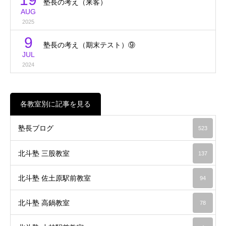
塾長の考え（来客）
AUG
2025
9
塾長の考え（期末テスト）⑨
JUL
2024
各教室別に記事を見る
塾長ブログ
523
北斗塾 三股教室
137
北斗塾 佐土原駅前教室
94
北斗塾 高鍋教室
78