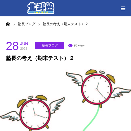
ーム
塾長ブログ
塾長の考え（期末テスト）２
HOME
各教室別に記事を見る
28
JUN
塾長ブログ
98 view
2023
塾長の考え（期末テスト）２
北斗塾／教室一覧
お問い合わせ