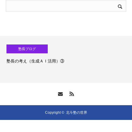
塾長ブログ
塾長の考え（生成ＡＩ活用）③
Copyright ©
北斗塾の世界