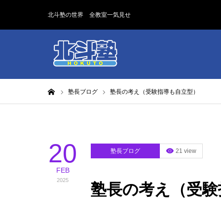
北斗塾の世界 全教室一気見せ
ホーム
塾長ブログ
塾長の考え（受験指導も自立型）
20
塾長ブログ
21 view
FEB
2025
塾長の考え（受験