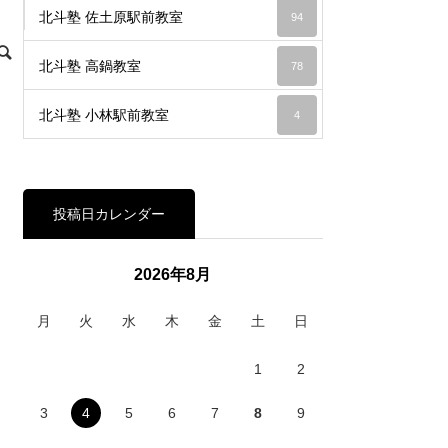
北斗塾 佐土原駅前教室
94
北斗塾 高鍋教室
78
北斗塾 小林駅前教室
4
投稿日カレンダー
2026年8月
月
火
水
木
金
土
日
1
2
3
4
5
6
7
8
9