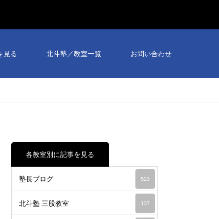
個別
相談
を見る
北斗塾／教室一覧
お問い合わせ
会予
約受
付
中！
各教室別に記事を見る
塾長ブログ
523
北斗塾 三股教室
137