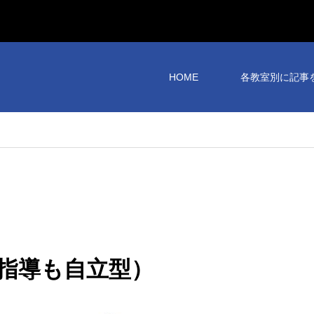
HOME
各教室別に記事
指導も自立型）