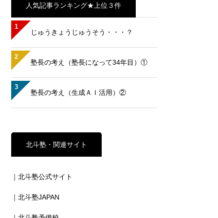
人気記事ランキング★上位３件
1
じゅうきょうじゅうそう・・・？
2
塾長の考え（塾長になって34年目）①
3
塾長の考え（生成ＡＩ活用）②
北斗塾・関連サイト
｜北斗塾公式サイト
｜北斗塾JAPAN
｜北斗塾予備校