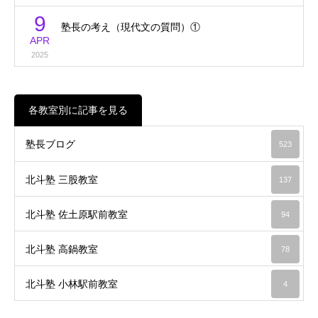
9
塾長の考え（現代文の質問）①
APR
2025
各教室別に記事を見る
塾長ブログ
523
北斗塾 三股教室
137
北斗塾 佐土原駅前教室
94
北斗塾 高鍋教室
78
北斗塾 小林駅前教室
4