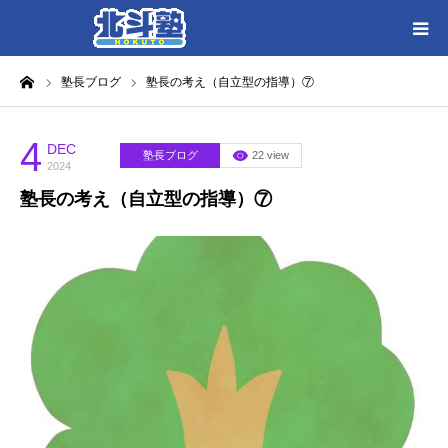
ーム
塾長ブログ
塾長の考え（自立型の指導）⑦
HOME
各教室別に記事を見る
4
DEC
塾長ブログ
22 view
2024
塾長の考え（自立型の指導）⑦
北斗塾／教室一覧
お問い合わせ