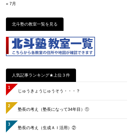
« 7月
北斗塾の教室一覧を見る
人気記事ランキング★上位３件
1
じゅうきょうじゅうそう・・・？
2
塾長の考え（塾長になって34年目）①
3
塾長の考え（生成ＡＩ活用）②