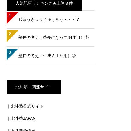
人気記事ランキング★上位３件
1
じゅうきょうじゅうそう・・・？
2
塾長の考え（塾長になって34年目）①
3
塾長の考え（生成ＡＩ活用）②
北斗塾・関連サイト
｜北斗塾公式サイト
｜北斗塾JAPAN
｜北斗塾予備校