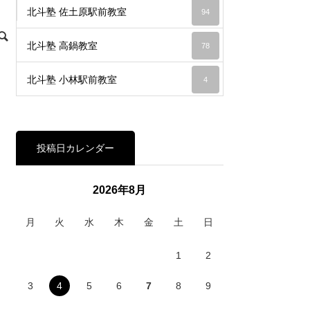
北斗塾 佐土原駅前教室
94
北斗塾 高鍋教室
78
北斗塾 小林駅前教室
4
投稿日カレンダー
2026年8月
月
火
水
木
金
土
日
1
2
3
4
5
6
7
8
9