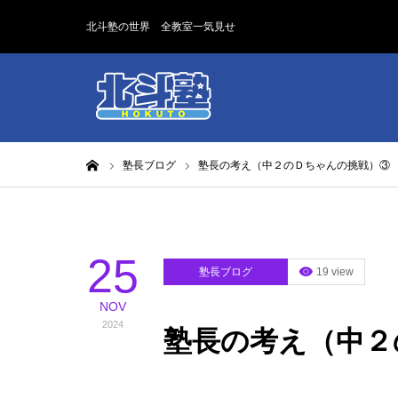
北斗塾の世界 全教室一気見せ
ホーム
塾長ブログ
塾長の考え（中２のＤちゃんの挑戦）③
25
塾長ブログ
19 view
NOV
2024
塾長の考え（中２