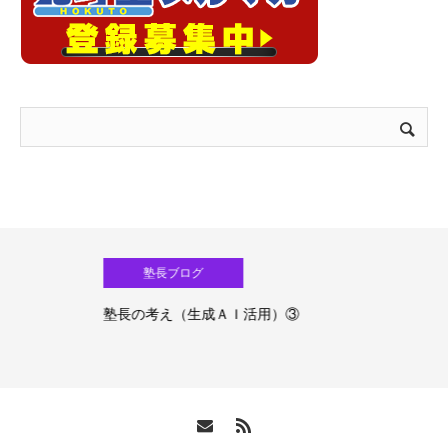
塾長ブログ
塾長の考え（生成ＡＩ活用）③