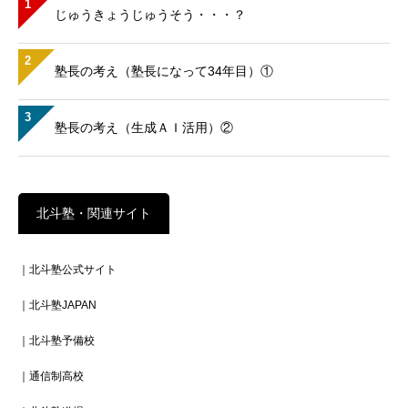
1
じゅうきょうじゅうそう・・・？
2
塾長の考え（塾長になって34年目）①
3
塾長の考え（生成ＡＩ活用）②
北斗塾・関連サイト
｜北斗塾公式サイト
｜北斗塾JAPAN
｜北斗塾予備校
｜通信制高校