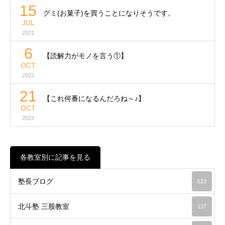
15
グミ(お菓子)を買うことになりそうです。
JUL
2021
6
【読解力がモノを言う①】
OCT
2022
21
【これ何番になるんだろね～♪】
OCT
2023
各教室別に記事を見る
塾長ブログ
523
北斗塾 三股教室
137