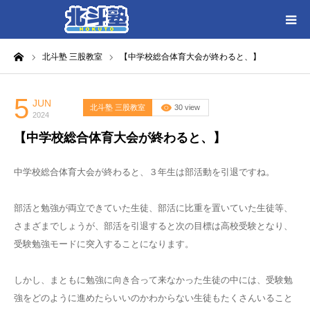
ーム
北斗塾 三股教室
【中学校総合体育大会が終わると、】
HOME
各教室別に記事を見る
5
JUN
北斗塾 三股教室
30 view
2024
【中学校総合体育大会が終わると、】
北斗塾／教室一覧
中学校総合体育大会が終わると、３年生は部活動を引退ですね。
お問い合わせ
部活と勉強が両立できていた生徒、部活に比重を置いていた生徒等、
さまざまでしょうが、部活を引退すると次の目標は高校受験となり、
受験勉強モードに突入することになります。
しかし、まともに勉強に向き合って来なかった生徒の中には、受験勉
強をどのように進めたらいいのかわからない生徒もたくさんいること