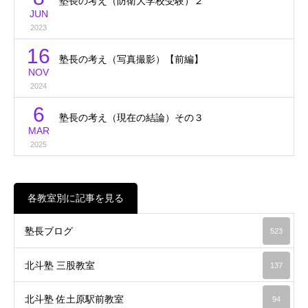
塾長の考え（防衛大学校受験）２
JUN
2023
16
塾長の考え（写真撮影）【前編】
NOV
2024
6
塾長の考え（現在の結論）その３
MAR
2025
各教室別に記事を見る
塾長ブログ
523
北斗塾 三股教室
137
北斗塾 佐土原駅前教室
94