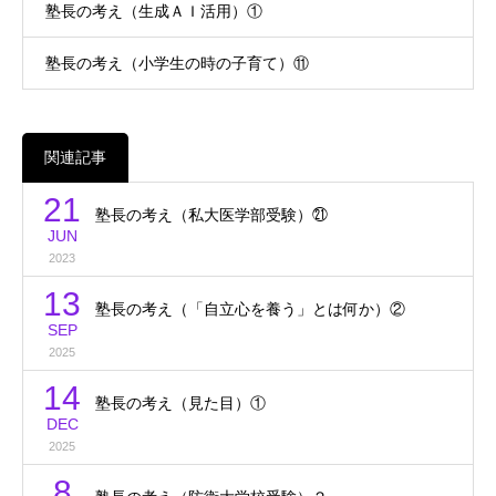
塾長の考え（生成ＡＩ活用）①
塾長の考え（小学生の時の子育て）⑪
関連記事
21
塾長の考え（私大医学部受験）㉑
JUN
2023
13
塾長の考え（「自立心を養う」とは何か）②
SEP
2025
14
塾長の考え（見た目）①
DEC
2025
8