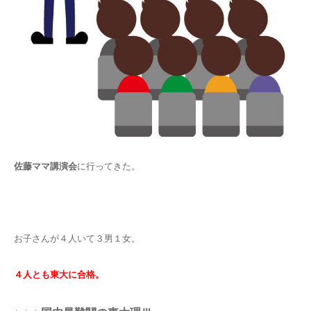
佐藤ママ講演会
に行ってきた。
お子さんが４人いて３男１女。
４人とも東大に合格。