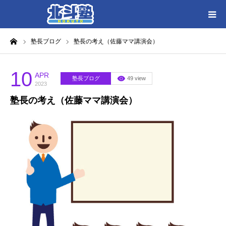
ーム
塾長ブログ
塾長の考え（佐藤ママ講演会）
HOME
各教室別に記事を見る
10
APR
塾長ブログ
49 view
2023
塾長の考え（佐藤ママ講演会）
北斗塾／教室一覧
お問い合わせ