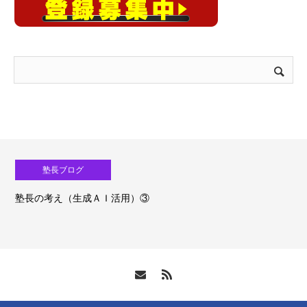
塾長ブログ
塾長の考え（生成ＡＩ活用）③