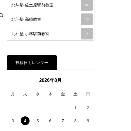
北斗塾 佐土原駅前教室
94
北斗塾 高鍋教室
78
北斗塾 小林駅前教室
4
投稿日カレンダー
2026年8月
月
火
水
木
金
土
日
1
2
3
4
5
6
7
8
9