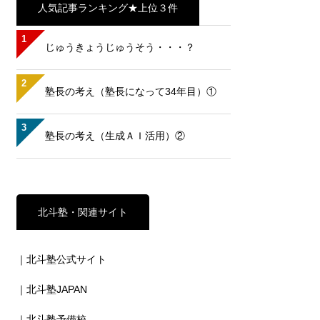
人気記事ランキング★上位３件
1
じゅうきょうじゅうそう・・・？
2
塾長の考え（塾長になって34年目）①
3
塾長の考え（生成ＡＩ活用）②
北斗塾・関連サイト
｜北斗塾公式サイト
｜北斗塾JAPAN
｜北斗塾予備校