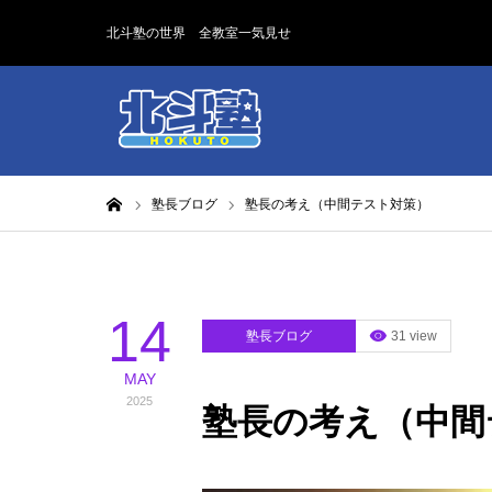
北斗塾の世界 全教室一気見せ
ホーム
塾長ブログ
塾長の考え（中間テスト対策）
14
塾長ブログ
31 view
MAY
2025
塾長の考え（中間