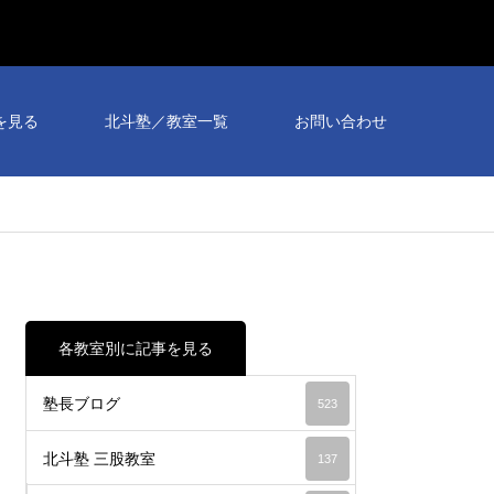
個別
相談
を見る
北斗塾／教室一覧
お問い合わせ
会予
約受
付
中！
各教室別に記事を見る
塾長ブログ
523
北斗塾 三股教室
137