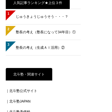
人気記事ランキング★上位３件
1
じゅうきょうじゅうそう・・・？
2
塾長の考え（塾長になって34年目）①
3
塾長の考え（生成ＡＩ活用）②
北斗塾・関連サイト
｜北斗塾公式サイト
｜北斗塾JAPAN
｜北斗塾予備校