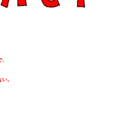
で、
ない。
）