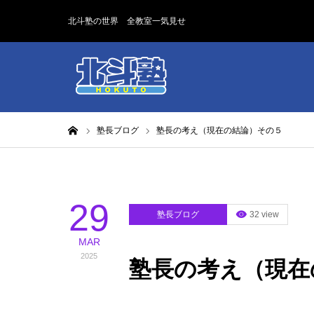
北斗塾の世界 全教室一気見せ
ホーム
塾長ブログ
塾長の考え（現在の結論）その５
29
塾長ブログ
32 view
MAR
2025
塾長の考え（現在