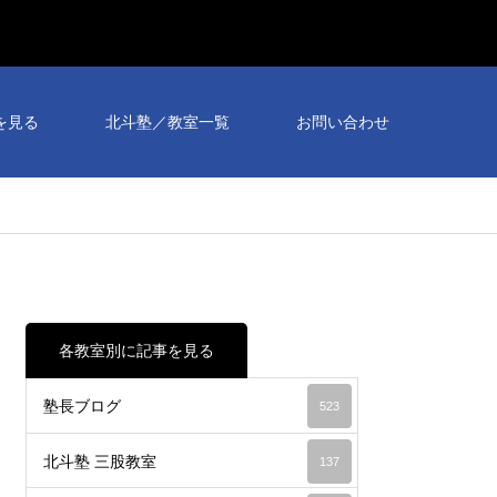
を見る
北斗塾／教室一覧
お問い合わせ
各教室別に記事を見る
塾長ブログ
523
北斗塾 三股教室
137