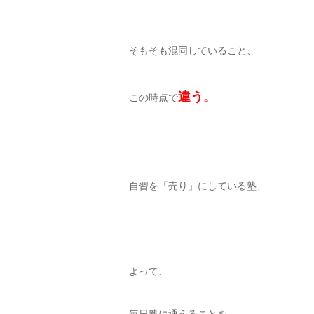
そもそも混同していること、
違う。
この時点で
自習を「売り」にしている塾、
よって、