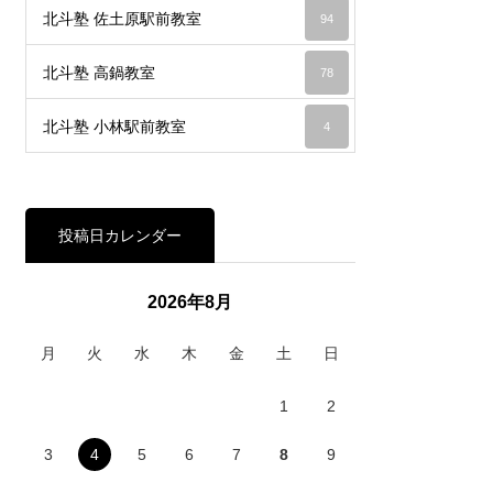
北斗塾 佐土原駅前教室
94
北斗塾 高鍋教室
78
北斗塾 小林駅前教室
4
投稿日カレンダー
2026年8月
月
火
水
木
金
土
日
1
2
3
4
5
6
7
8
9