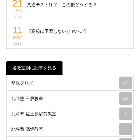
21
共通テスト終了 この後どうする？
JAN
2021
11
【高校は予習しないとヤバい】
MAY
2023
各教室別に記事を見る
塾長ブログ
523
北斗塾 三股教室
137
北斗塾 佐土原駅前教室
94
北斗塾 高鍋教室
78