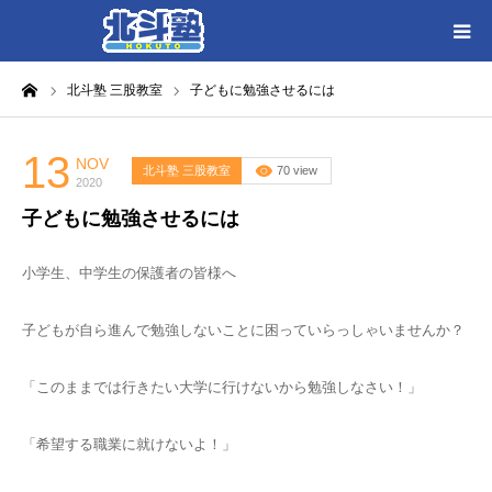
ーム
北斗塾 三股教室
子どもに勉強させるには
HOME
各教室別に記事を見る
13
NOV
北斗塾 三股教室
70 view
2020
子どもに勉強させるには
北斗塾／教室一覧
小学生、中学生の保護者の皆様へ
お問い合わせ
子どもが自ら進んで勉強しないことに困っていらっしゃいませんか？
「このままでは行きたい大学に行けないから勉強しなさい！」
「希望する職業に就けないよ！」