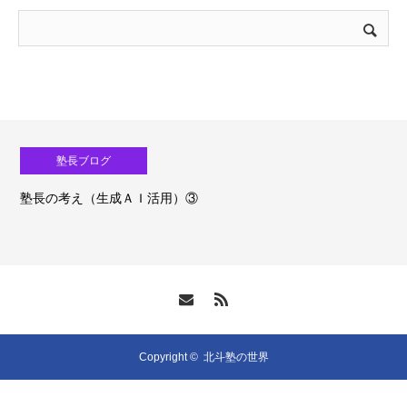
塾長ブログ
塾長の考え（生成ＡＩ活用）③
Copyright ©
北斗塾の世界